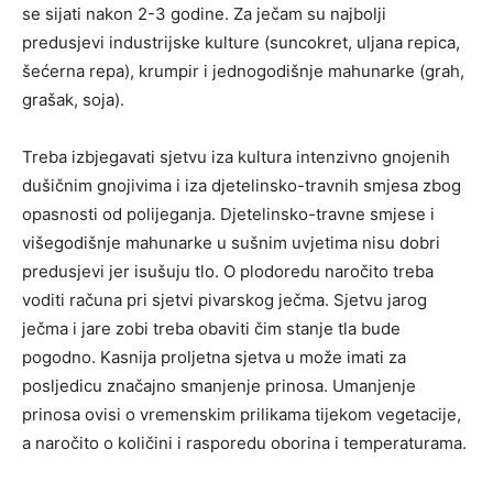
se sijati nakon 2-3 godine. Za ječam su najbolji
predusjevi industrijske kulture (suncokret, uljana repica,
šećerna repa), krumpir i jednogodišnje mahunarke (grah,
grašak, soja).
Treba izbjegavati sjetvu iza kultura intenzivno gnojenih
dušičnim gnojivima i iza djetelinsko-travnih smjesa zbog
opasnosti od polijeganja. Djetelinsko-travne smjese i
višegodišnje mahunarke u sušnim uvjetima nisu dobri
predusjevi jer isušuju tlo. O plodoredu naročito treba
voditi računa pri sjetvi pivarskog ječma. Sjetvu jarog
ječma i jare zobi treba obaviti čim stanje tla bude
pogodno. Kasnija proljetna sjetva u može imati za
posljedicu značajno smanjenje prinosa. Umanjenje
prinosa ovisi o vremenskim prilikama tijekom vegetacije,
a naročito o količini i rasporedu oborina i temperaturama.