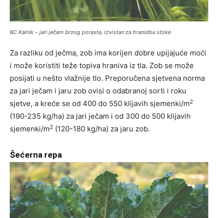
BC Kalnik – jari ječam brzog porasta, izvrstan za hranidbu stoke
Za razliku od ječma, zob ima korijen dobre upijajuće moći
i može koristiti teže topiva hraniva iz tla. Zob se može
posijati u nešto vlažnije tlo. Preporučena sjetvena norma
za jari ječam i jaru zob ovisi o odabranoj sorti i roku
2
sjetve, a kreće se od 400 do 550 klijavih sjemenki/m
(190-235 kg/ha) za jari ječam i od 300 do 500 klijavih
2
sjemenki/m
(120-180 kg/ha) za jaru zob.
Šećerna repa