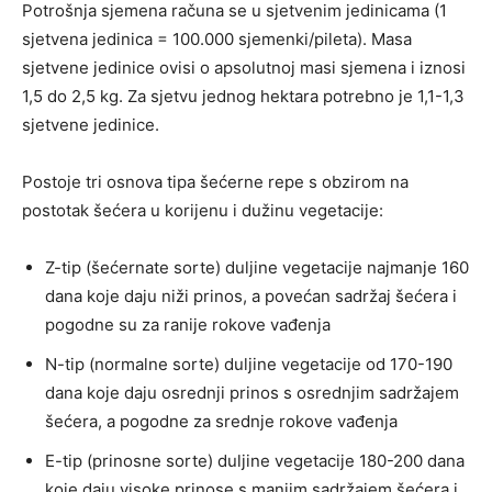
Potrošnja sjemena računa se u sjetvenim jedinicama (1
sjetvena jedinica = 100.000 sjemenki/pileta). Masa
sjetvene jedinice ovisi o apsolutnoj masi sjemena i iznosi
1,5 do 2,5 kg. Za sjetvu jednog hektara potrebno je 1,1-1,3
sjetvene jedinice.
Postoje tri osnova tipa šećerne repe s obzirom na
postotak šećera u korijenu i dužinu vegetacije:
Z-tip (šećernate sorte) duljine vegetacije najmanje 160
dana koje daju niži prinos, a povećan sadržaj šećera i
pogodne su za ranije rokove vađenja
N-tip (normalne sorte) duljine vegetacije od 170-190
dana koje daju osrednji prinos s osrednjim sadržajem
šećera, a pogodne za srednje rokove vađenja
E-tip (prinosne sorte) duljine vegetacije 180-200 dana
koje daju visoke prinose s manjim sadržajem šećera i