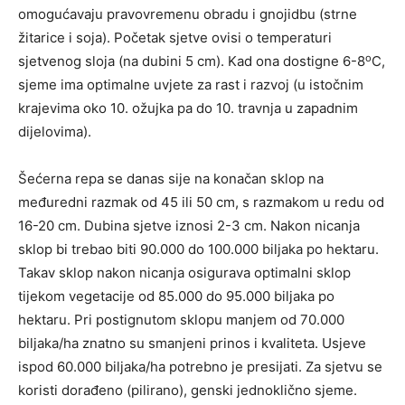
omogućavaju pravovremenu obradu i gnojidbu (strne
žitarice i soja). Početak sjetve ovisi o temperaturi
o
sjetvenog sloja (na dubini 5 cm). Kad ona dostigne 6-8
C,
sjeme ima optimalne uvjete za rast i razvoj (u istočnim
krajevima oko 10. ožujka pa do 10. travnja u zapadnim
dijelovima).
Šećerna repa se danas sije na konačan sklop na
međuredni razmak od 45 ili 50 cm, s razmakom u redu od
16-20 cm. Dubina sjetve iznosi 2-3 cm. Nakon nicanja
sklop bi trebao biti 90.000 do 100.000 biljaka po hektaru.
Takav sklop nakon nicanja osigurava optimalni sklop
tijekom vegetacije od 85.000 do 95.000 biljaka po
hektaru. Pri postignutom sklopu manjem od 70.000
biljaka/ha znatno su smanjeni prinos i kvaliteta. Usjeve
ispod 60.000 biljaka/ha potrebno je presijati. Za sjetvu se
koristi dorađeno (pilirano), genski jednoklično sjeme.