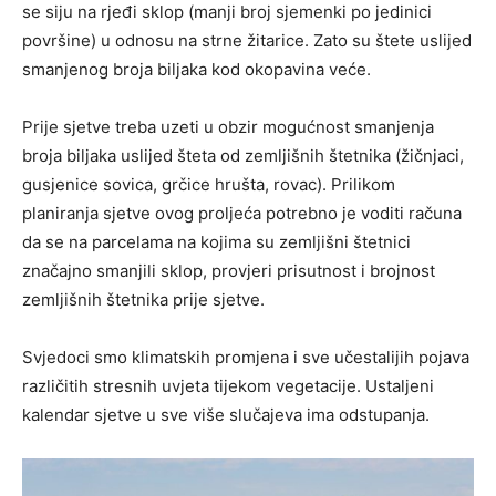
se siju na rjeđi sklop (manji broj sjemenki po jedinici
površine) u odnosu na strne žitarice. Zato su štete uslijed
smanjenog broja biljaka kod okopavina veće.
Prije sjetve treba uzeti u obzir mogućnost smanjenja
broja biljaka uslijed šteta od zemljišnih štetnika (žičnjaci,
gusjenice sovica, grčice hrušta, rovac). Prilikom
planiranja sjetve ovog proljeća potrebno je voditi računa
da se na parcelama na kojima su zemljišni štetnici
značajno smanjili sklop, provjeri prisutnost i brojnost
zemljišnih štetnika prije sjetve.
Svjedoci smo klimatskih promjena i sve učestalijih pojava
različitih stresnih uvjeta tijekom vegetacije. Ustaljeni
kalendar sjetve u sve više slučajeva ima odstupanja.