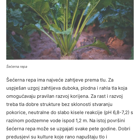
Šećerna repa
Šećerna repa ima najveće zahtjeve prema tlu. Za
uspješan uzgoj zahtijeva duboka, plodna i rahla tla koja
omogućavaju pravilan razvoj korijena. Za rast i razvoj
treba tla dobre strukture bez sklonosti stvaranju
pokorice, neutralne do slabo kisele reakcije (pH 6,8-7,2) s
razinom podzemne vode ispod 1,2 m. Na istoj površini
šećerna repa može se uzgajati svake pete godine. Dobri
predusjevi su kulture koje rano napuštaju tlo i