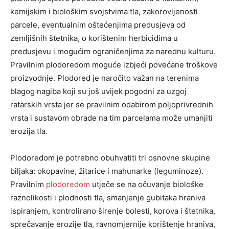
kemijskim i biološkim svojstvima tla, zakorovljenosti
parcele, eventualnim oštećenjima predusjeva od
zemljišnih štetnika, o korištenim herbicidima u
predusjevu i mogućim ograničenjima za narednu kulturu.
Pravilnim plodoredom moguće izbjeći povećane troškove
proizvodnje. Plodored je naročito važan na terenima
blagog nagiba koji su još uvijek pogodni za uzgoj
ratarskih vrsta jer se pravilnim odabirom poljoprivrednih
vrsta i sustavom obrade na tim parcelama može umanjiti
erozija tla.
Plodoredom je potrebno obuhvatiti tri osnovne skupine
biljaka: okopavine, žitarice i mahunarke (leguminoze).
Pravilnim
plodoredom
utječe se na očuvanje biološke
raznolikosti i plodnosti tla, smanjenje gubitaka hraniva
ispiranjem, kontrolirano širenje bolesti, korova i štetnika,
sprečavanje erozije tla, ravnomjernije korištenje hraniva,