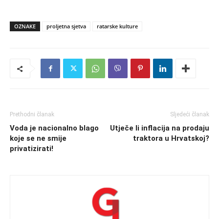
OZNAKE
proljetna sjetva
ratarske kulture
Prethodni članak
Sljedeći članak
Voda je nacionalno blago
Utječe li inflacija na prodaju
koje se ne smije
traktora u Hrvatskoj?
privatizirati!