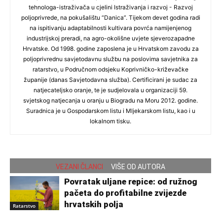
tehnologa-istraživača u cjelini Istraživanja i razvoj - Razvoj
poljoprivrede, na pokušalištu “Danica”. Tijekom devet godina radi
na ispitivanju adaptabilnosti kultivara povrća namijenjenog
industrijskoj preradi, na agro-okolišne uvjete sjeverozapadne
Hrvatske. Od 1998. godine zaposlena je u Hrvatskom zavodu za
poljoprivrednu savjetodavnu službu na poslovima savjetnika za
ratarstvo, u Područnom odsjeku Koprivničko-križevačke
županije (danas Savjetodavna služba). Certificirani je sudac za
natjecateljsko oranje, te je sudjelovala u organizaciji 59.
svjetskog natjecanja u oranju u Biogradu na Moru 2012. godine.
Suradnica je u Gospodarskom listu i Mljekarskom listu, kao i u
lokalnom tisku.
VEZANI ČLANCI
VIŠE OD AUTORA
Povratak uljane repice: od ružnog
pačeta do profitabilne zvijezde
hrvatskih polja
Ratarstvo