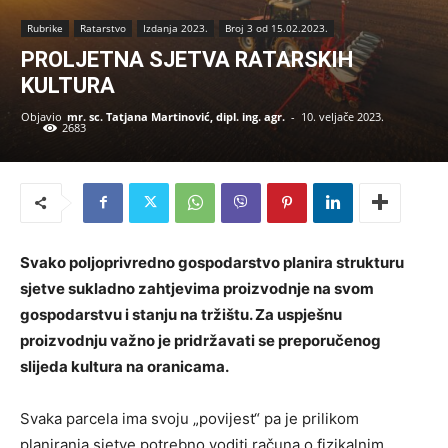
Rubrike
Ratarstvo
Izdanja 2023.
Broj 3 od 15.02.2023.
PROLJETNA SJETVA RATARSKIH
KULTURA
Objavio
mr. sc. Tatjana Martinović, dipl. ing. agr.
-
10. veljače 2023.
2683
Svako poljoprivredno gospodarstvo planira strukturu
sjetve sukladno zahtjevima proizvodnje na svom
gospodarstvu i stanju na tržištu. Za uspješnu
proizvodnju važno je pridržavati se preporučenog
slijeda kultura na oranicama.
Svaka parcela ima svoju „povijest“ pa je prilikom
planiranja sjetve potrebno voditi računa o fizikalnim,