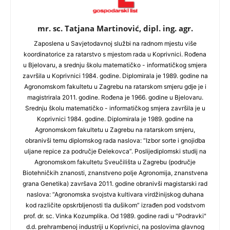
mr. sc. Tatjana Martinović, dipl. ing. agr.
Zaposlena u Savjetodavnoj službi na radnom mjestu više
koordinatorice za ratarstvo s mjestom rada u Koprivnici. Rođena
u Bjelovaru, a srednju školu matematičko - informatičkog smjera
završila u Koprivnici 1984. godine. Diplomirala je 1989. godine na
Agronomskom fakultetu u Zagrebu na ratarskom smjeru gdje je i
magistrirala 2011. godine. Rođena je 1966. godine u Bjelovaru.
Srednju školu matematičko - informatičkog smjera završila je u
Koprivnici 1984. godine. Diplomirala je 1989. godine na
Agronomskom fakultetu u Zagrebu na ratarskom smjeru,
obranivši temu diplomskog rada naslova: “Izbor sorte i gnojidba
uljane repice za područje Đelekovca”. Poslijediplomski studij na
Agronomskom fakultetu Sveučilišta u Zagrebu (područje
Biotehničkih znanosti, znanstveno polje Agronomija, znanstvena
grana Genetika) završava 2011. godine obranivši magistarski rad
naslova: “Agronomska svojstva kultivara virdžinijskog duhana
kod različite opskrbljenosti tla dušikom” izrađen pod vodstvom
prof. dr. sc. Vinka Kozumplika. Od 1989. godine radi u "Podravki"
d.d. prehrambenoj industriji u Koprivnici, na poslovima glavnog