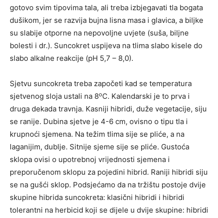
gotovo svim tipovima tala, ali treba izbjegavati tla bogata
dušikom, jer se razvija bujna lisna masa i glavica, a biljke
su slabije otporne na nepovoljne uvjete (suša, biljne
bolesti i dr.). Suncokret uspijeva na tlima slabo kisele do
slabo alkalne reakcije (pH 5,7 – 8,0).
Sjetvu suncokreta treba započeti kad se temperatura
o
sjetvenog sloja ustali na 8
C. Kalendarski je to prva i
druga dekada travnja. Kasniji hibridi, duže vegetacije, siju
se ranije. Dubina sjetve je 4-6 cm, ovisno o tipu tla i
krupnoći sjemena. Na težim tlima sije se pliće, a na
laganijim, dublje. Sitnije sjeme sije se pliće. Gustoća
sklopa ovisi o upotrebnoj vrijednosti sjemena i
preporučenom sklopu za pojedini hibrid. Raniji hibridi siju
se na gušći sklop. Podsjećamo da na tržištu postoje dvije
skupine hibrida suncokreta: klasični hibridi i hibridi
tolerantni na herbicid koji se dijele u dvije skupine: hibridi