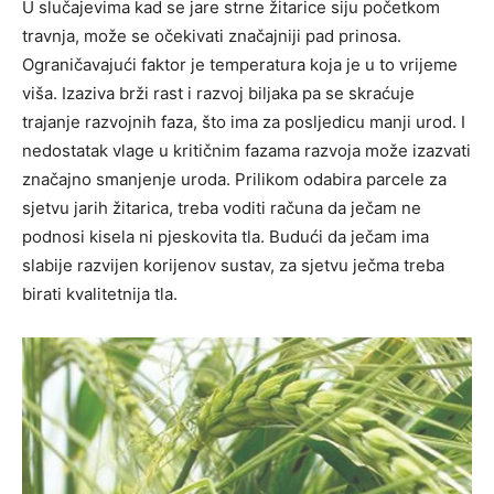
U slučajevima kad se jare strne žitarice siju početkom
travnja, može se očekivati značajniji pad prinosa.
Ograničavajući faktor je temperatura koja je u to vrijeme
viša. Izaziva brži rast i razvoj biljaka pa se skraćuje
trajanje razvojnih faza, što ima za posljedicu manji urod. I
nedostatak vlage u kritičnim fazama razvoja može izazvati
značajno smanjenje uroda. Prilikom odabira parcele za
sjetvu jarih žitarica, treba voditi računa da ječam ne
podnosi kisela ni pjeskovita tla. Budući da ječam ima
slabije razvijen korijenov sustav, za sjetvu ječma treba
birati kvalitetnija tla.