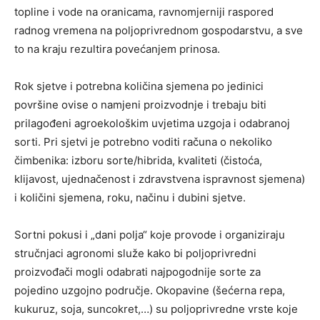
topline i vode na oranicama, ravnomjerniji raspored
radnog vremena na poljoprivrednom gospodarstvu, a sve
to na kraju rezultira povećanjem prinosa.
Rok sjetve i potrebna količina sjemena po jedinici
površine ovise o namjeni proizvodnje i trebaju biti
prilagođeni agroekološkim uvjetima uzgoja i odabranoj
sorti. Pri sjetvi je potrebno voditi računa o nekoliko
čimbenika: izboru sorte/hibrida, kvaliteti (čistoća,
klijavost, ujednačenost i zdravstvena ispravnost sjemena)
i količini sjemena, roku, načinu i dubini sjetve.
Sortni pokusi i „dani polja“ koje provode i organiziraju
stručnjaci agronomi služe kako bi poljoprivredni
proizvođači mogli odabrati najpogodnije sorte za
pojedino uzgojno područje. Okopavine (šećerna repa,
kukuruz, soja, suncokret,…) su poljoprivredne vrste koje