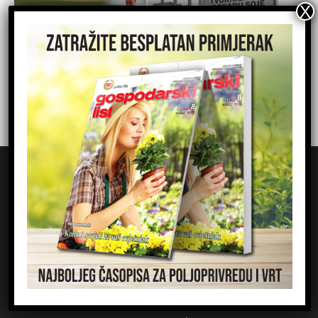
Gospodarski list d.d.
Majstora Radonje 12