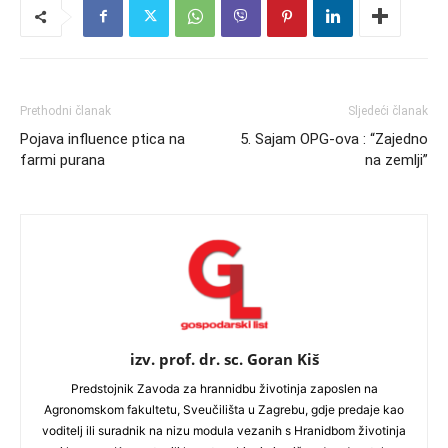
Prethodni članak
Sljedeći članak
Pojava influence ptica na
5. Sajam OPG-ova : “Zajedno
farmi purana
na zemlji”
izv. prof. dr. sc. Goran Kiš
Predstojnik Zavoda za hrannidbu životinja zaposlen na
Agronomskom fakultetu, Sveučilišta u Zagrebu, gdje predaje kao
voditelj ili suradnik na nizu modula vezanih s Hranidbom životinja