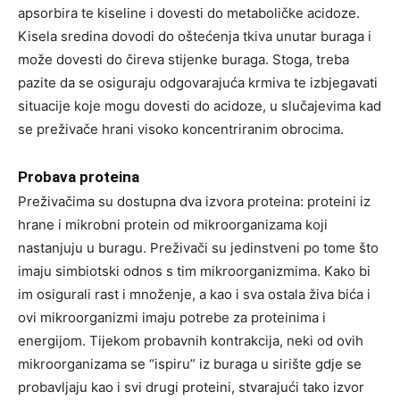
apsorbira te kiseline i dovesti do metaboličke acidoze.
Kisela sredina dovodi do oštećenja tkiva unutar buraga i
može dovesti do čireva stijenke buraga. Stoga, treba
pazite da se osiguraju odgovarajuća krmiva te izbjegavati
situacije koje mogu dovesti do acidoze, u slučajevima kad
se preživače hrani visoko koncentriranim obrocima.
Probava proteina
Preživačima su dostupna dva izvora proteina: proteini iz
hrane i mikrobni protein od mikroorganizama koji
nastanjuju u buragu. Preživači su jedinstveni po tome što
imaju simbiotski odnos s tim mikroorganizmima. Kako bi
im osigurali rast i množenje, a kao i sva ostala živa bića i
ovi mikroorganizmi imaju potrebe za proteinima i
energijom. Tijekom probavnih kontrakcija, neki od ovih
mikroorganizama se “ispiru” iz buraga u sirište gdje se
probavljaju kao i svi drugi proteini, stvarajući tako izvor