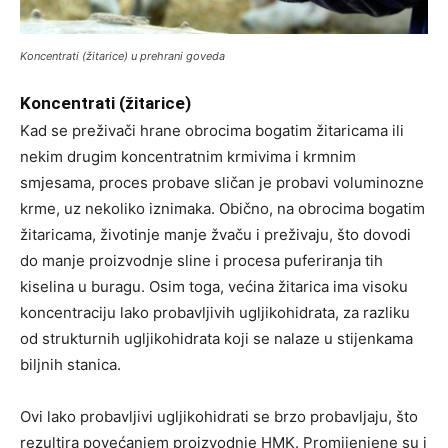
Koncentrati (žitarice) u prehrani goveda
Koncentrati (žitarice)
Kad se preživači hrane obrocima bogatim žitaricama ili
nekim drugim koncentratnim krmivima i krmnim
smjesama, proces probave sličan je probavi voluminozne
krme, uz nekoliko iznimaka. Obično, na obrocima bogatim
žitaricama, životinje manje žvaču i preživaju, što dovodi
do manje proizvodnje sline i procesa puferiranja tih
kiselina u buragu. Osim toga, većina žitarica ima visoku
koncentraciju lako probavljivih ugljikohidrata, za razliku
od strukturnih ugljikohidrata koji se nalaze u stijenkama
biljnih stanica.
Ovi lako probavljivi ugljikohidrati se brzo probavljaju, što
rezultira povećanjem proizvodnje HMK. Promijenjene su i