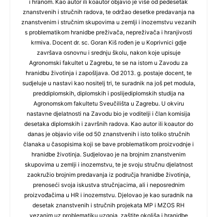
i hranom. Kao autor ili koautor objavio je više od pedesetak
znanstvenih i stručnih radova, te održao desetke predavanja na
znanstvenim i stručnim skupovima u zemlji i inozemstvu vezanih
s problematikom hranidbe preživača, nepreživača i hranjivosti
krmiva. Docent dr. sc. Goran Kiš rođen je u Koprivnici gdje
završava osnovnu i srednju školu, nakon koje upisuje
Agronomski fakultet u Zagrebu, te se na istom u Zavodu za
hranidbu životinja i zapošljava. Od 2013. g. postaje docent, te
sudjeluje u nastavi kao nositelj tri, te suradnik na još pet modula,
preddiplomskih, diplomskih i poslijediplomskih studija na
Agronomskom fakultetu Sveučilišta u Zagrebu. U okviru
nastavne djelatnosti na Zavodu bio je voditelji i član komisija
desetaka diplomskih i završnih radova. Kao autor ili koautor do
danas je objavio više od 50 znanstvenih i isto toliko stručnih
članaka u časopisima koji se bave problematikom proizvodnje i
hranidbe životinja. Sudjelovao je na brojnim znanstvenim
skupovima u zemlji i inozemstvu, te je svoju stručnu djelatnost
zaokružio brojnim predavanja iz područja hranidbe životinja,
prenoseći svoja iskustva stručnjacima, ali i neposrednim
proizvođačima u HR i inozemstvu. Djelovao je kao suradnik na
desetak znanstvenih i stručnih projekata MP i MZOS RH
vezanim uz problematiku uzgoja, zaštite okoliša i hranidbe