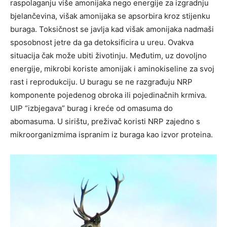
raspolaganju više amonijaka nego energije za izgradnju
bjelančevina, višak amonijaka se apsorbira kroz stijenku
buraga. Toksičnost se javlja kad višak amonijaka nadmaši
sposobnost jetre da ga detoksificira u ureu. Ovakva
situacija čak može ubiti životinju. Međutim, uz dovoljno
energije, mikrobi koriste amonijak i aminokiseline za svoj
rast i reprodukciju. U buragu se ne razgrađuju NRP
komponente pojedenog obroka ili pojedinačnih krmiva.
UIP “izbjegava” burag i kreće od omasuma do
abomasuma. U sirištu, preživač koristi NRP zajedno s
mikroorganizmima ispranim iz buraga kao izvor proteina.