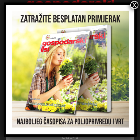
Gospodarski list d.d.
Majstora Radonje 12
10000 Zagreb
HRVATSKA
Kontaktirajte nas:
redakcija@gospodarski-list.hr
ČASOPIS