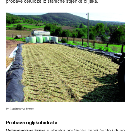
probave celuloze iz stanične stijenke biljaka.
Voluminozna krma
Probava ugljikohidrata
Voluminozna krma
u obroku preživača znači često i dugo