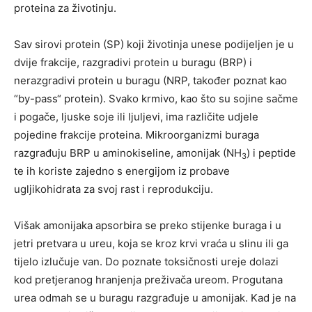
proteina za životinju.
Sav sirovi protein (SP) koji životinja unese podijeljen je u
dvije frakcije, razgradivi protein u buragu (BRP) i
nerazgradivi protein u buragu (NRP, također poznat kao
“by-pass“ protein). Svako krmivo, kao što su sojine sačme
i pogače, ljuske soje ili ljuljevi, ima različite udjele
pojedine frakcije proteina. Mikroorganizmi buraga
razgrađuju BRP u aminokiseline, amonijak (NH
) i peptide
3
te ih koriste zajedno s energijom iz probave
ugljikohidrata za svoj rast i reprodukciju.
Višak amonijaka apsorbira se preko stijenke buraga i u
jetri pretvara u ureu, koja se kroz krvi vraća u slinu ili ga
tijelo izlučuje van. Do poznate toksičnosti ureje dolazi
kod pretjeranog hranjenja preživača ureom. Progutana
urea odmah se u buragu razgrađuje u amonijak. Kad je na