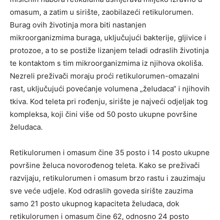
omasum, a zatim u sirište, zaobilazeći retikulorumen.
Burag ovih životinja mora biti nastanjen
mikroorganizmima buraga, uključujući bakterije, gljivice i
protozoe, a to se postiže lizanjem teladi odraslih životinja
te kontaktom s tim mikroorganizmima iz njihova okoliša.
Nezreli preživači moraju proći retikulorumen-omazalni
rast, uključujući povećanje volumena „želudaca“ i njihovih
tkiva. Kod teleta pri rođenju, sirište je najveći odjeljak tog
kompleksa, koji čini više od 50 posto ukupne površine
želudaca.
Retikulorumen i omasum čine 35 posto i 14 posto ukupne
površine želuca novorođenog teleta. Kako se preživači
razvijaju, retikulorumen i omasum brzo rastu i zauzimaju
sve veće udjele. Kod odraslih goveda sirište zauzima
samo 21 posto ukupnog kapaciteta želudaca, dok
retikulorumen i omasum čine 62, odnosno 24 posto