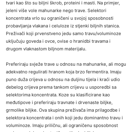
tvari kao što su biljni škrob, proteini i masti. Na primjer,
jeleni više vole mahunarke nego trave. Selektori
koncentrata vrlo su ograničeni u svojoj sposobnosti
probavljanja vlakana i celuloze iz stjenki biljnih stanica.
Preživači koji prvenstveno jedu samo travu/voluminoze
uključuju goveda i ovce, ovise o hranidbi travama i
drugom vlaknastom biljnom materijalu.
Preferiraju svježe trave u odnosu na mahunarke, ali mogu
adekvatno regulirati hranom koja brzo fermentira. Imaju
puno duža crijeva u odnosu na duljinu tijela i kraći udio
debelog crijeva prema tankom crijevu u usporedbi sa
selektorima koncentrata. Koze su klasificirane kao
međutipove i preferiraju travnate i drvenaste biljke,
grmolike biljke. Ova skupina preživača ima prilagodbe i
selektora koncentrata i onih koji jedu dominantno travu i
voluminoze. Imaju priličnu, ali ograničenu sposobnost