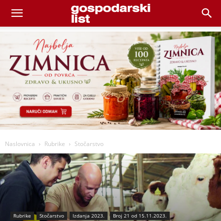
Naslovnica
Rubrike
Stočarstvo
Rubrike
Stočarstvo
Izdanja 2023.
Broj 21 od 15.11.2023.