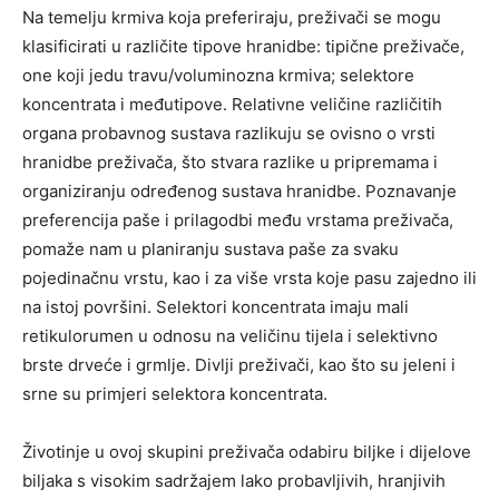
Na temelju krmiva koja preferiraju, preživači se mogu
klasificirati u različite tipove hranidbe: tipične preživače,
one koji jedu travu/voluminozna krmiva; selektore
koncentrata i međutipove. Relativne veličine različitih
organa probavnog sustava razlikuju se ovisno o vrsti
hranidbe preživača, što stvara razlike u pripremama i
organiziranju određenog sustava hranidbe. Poznavanje
preferencija paše i prilagodbi među vrstama preživača,
pomaže nam u planiranju sustava paše za svaku
pojedinačnu vrstu, kao i za više vrsta koje pasu zajedno ili
na istoj površini. Selektori koncentrata imaju mali
retikulorumen u odnosu na veličinu tijela i selektivno
brste drveće i grmlje. Divlji preživači, kao što su jeleni i
srne su primjeri selektora koncentrata.
Životinje u ovoj skupini preživača odabiru biljke i dijelove
biljaka s visokim sadržajem lako probavljivih, hranjivih