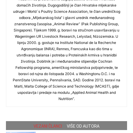
domaćih životinja. Dugogodišnji je član Hrvatske mljekarske
udruge i World´s Poultry Science Association, te član uredničkog
odbora „Mljekarskog lista“ i glavni urednik međunarodnog
znanstvenog časopisa „Animal Review“ (Pak Publishing Group,
Singapore). Tijekom 1999. g. boravi na stručnom usavršavanju u
Wageningen UR Livestock Research, Lelystad, Nizozemska. U
lipnju 2000. g. gostuje na Institute National de la Recherche
Agronomique (INRA), Rennes, Francuska kao dio tima u
utvrđivanju balansa i potreba u Proteinskih krmiva u hranidbi
životinja. Dobitnik je i međunarodne stipendije Cochran
Fellowship programa, američkog ministarstva poljoprivrede, te
boravi od rujna do listopada 2004. u Washingtonu D.C. i na
PennState University, Pennsilvania, SAD. Godine 2012. boravi na
Malti, Malta College of Science and Technology (MCAST), gdje
uspostavlja i predaje na modulu „Applied Animal Health and
Nutrition”.
VEZANI ČLANCI
VIŠE OD AUTORA