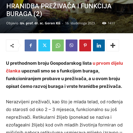
HRANIDBA PREŽIVAČA I FUNKCIJA
BURAGA (2)
Objavio
izv. prof. dr. sc. Goran Kiš
-
16. studenoga 2023.
1411
U prethodnom broju Gospodarskog lista
u prvom dijelu
članka
upoznali smo se s funkcijom buraga,
funkcioniranjem probave u preživača, a u ovom broju
opisat ćemo razvoj buraga i vrste hranidbe preživača.
Nerazvijeni preživači, kao što je mlada telad, od rođenja
do starosti od oko 2 – 3 mjeseca, funkcionalno su još
nepreživači. Retikularni žlijeb (ponekad se naziva i
ezofagealni žlijeb) kod ovih mladih životinja formiran od
mišićnih nabora retikuluma usmjerava mlijeko izravno u