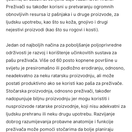
Preživači su također korisni u pretvaranju ogromnih
obnovljivih resursa iz pašnjaka i u druge proizvode, za
ljudsku upotrebu, kao što su koža, gnojivo i drugi
nejestivi proizvodi (kao što su rogovi i kosti).
Jedan od najboljih načina za poboljšanje poljoprivredne
održivosti je razvoj i korištenje učinkovitih sustava za
pašu preživača. Više od 60 posto kopnene površine u
svijetu je presiromašno ili podložno erodiranju, odnosno,
neadekvatno za neku ratarsku proizvodnju, ali može
postati produktivno ako se koristi kao paša za preživače.
Stočarska proizvodnja, odnosno preživači, također
nadopunjuje biljnu proizvodnju jer mogu koristiti i
nusproizvode ratarske proizvodnje, koji nisu adekvatni za
ljudsku prehranu ili neku drugu upotrebu. Razvijanje
dobrog razumijevanja probavne anatomije i funkcije
preživača može pomoći stočarima da bolje planiraju