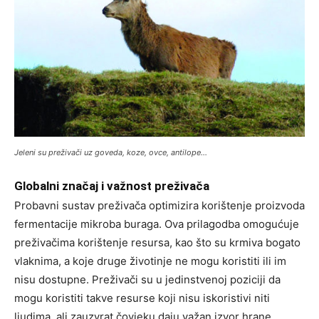
Jeleni su preživači uz goveda, koze, ovce, antilope…
Globalni značaj i važnost preživača
Probavni sustav preživača optimizira korištenje proizvoda
fermentacije mikroba buraga. Ova prilagodba omogućuje
preživačima korištenje resursa, kao što su krmiva bogato
vlaknima, a koje druge životinje ne mogu koristiti ili im
nisu dostupne. Preživači su u jedinstvenoj poziciji da
mogu koristiti takve resurse koji nisu iskoristivi niti
ljudima, ali zauzvrat čovjeku daju važan izvor hrane.