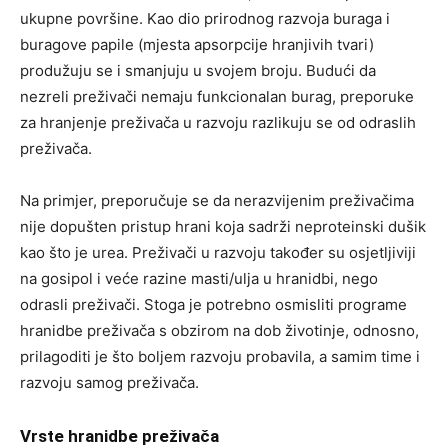
ukupne površine. Kao dio prirodnog razvoja buraga i
buragove papile (mjesta apsorpcije hranjivih tvari)
produžuju se i smanjuju u svojem broju. Budući da
nezreli preživači nemaju funkcionalan burag, preporuke
za hranjenje preživača u razvoju razlikuju se od odraslih
preživača.
Na primjer, preporučuje se da nerazvijenim preživačima
nije dopušten pristup hrani koja sadrži neproteinski dušik
kao što je urea. Preživači u razvoju također su osjetljiviji
na gosipol i veće razine masti/ulja u hranidbi, nego
odrasli preživači. Stoga je potrebno osmisliti programe
hranidbe preživača s obzirom na dob životinje, odnosno,
prilagoditi je što boljem razvoju probavila, a samim time i
razvoju samog preživača.
Vrste hranidbe preživača