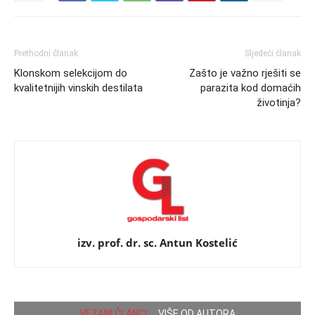
Prethodni članak
Sljedeći članak
Klonskom selekcijom do
Zašto je važno rješiti se
kvalitetnijih vinskih destilata
parazita kod domaćih
životinja?
izv. prof. dr. sc. Antun Kostelić
VEZANI ČLANCI
VIŠE OD AUTORA