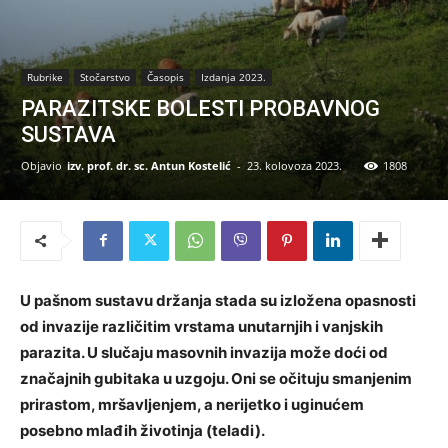
Rubrike
Stočarstvo
Časopis
Izdanja 2023.
PARAZITSKE BOLESTI PROBAVNOG
SUSTAVA
Objavio
izv. prof. dr. sc. Antun Kostelić
-
23. kolovoza 2023.
1808
U pašnom sustavu držanja stada su izložena opasnosti
od invazije različitim vrstama unutarnjih i vanjskih
parazita. U slučaju masovnih invazija može doći od
značajnih gubitaka u uzgoju. Oni se očituju smanjenim
prirastom, mršavljenjem, a nerijetko i uginućem
posebno mlađih životinja (teladi).