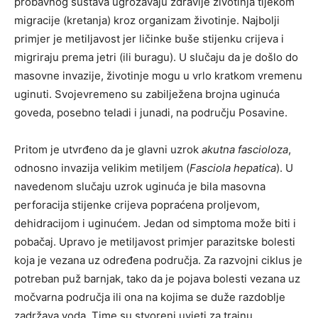
probavnog sustava ugrožavaju zdravlje životinja tijekom
migracije (kretanja) kroz organizam životinje. Najbolji
primjer je metiljavost jer ličinke buše stijenku crijeva i
migriraju prema jetri (ili buragu). U slučaju da je došlo do
masovne invazije, životinje mogu u vrlo kratkom vremenu
uginuti. Svojevremeno su zabilježena brojna uginuća
goveda, posebno teladi i junadi, na području Posavine.
Pritom je utvrđeno da je glavni uzrok
akutna fascioloza
,
odnosno invazija velikim metiljem (
Fasciola hepatica
). U
navedenom slučaju uzrok uginuća je bila masovna
perforacija stijenke crijeva popraćena proljevom,
dehidracijom i uginućem. Jedan od simptoma može biti i
pobačaj. Upravo je metiljavost primjer parazitske bolesti
koja je vezana uz određena područja. Za razvojni ciklus je
potreban puž barnjak, tako da je pojava bolesti vezana uz
močvarna područja ili ona na kojima se duže razdoblje
zadržava voda. Time su stvoreni uvjeti za trajnu