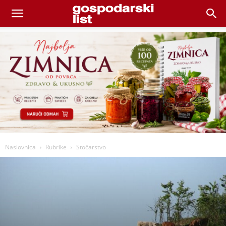
Naslovnica
Rubrike
Stočarstvo