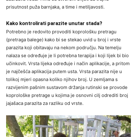
prisutnost puža barnjaka, a time i metiljavosti.
Kako kontrolirati parazite unutar stada?
Potrebno je redovito provoditi koprološku pretragu
(pretraga balege) kako bi se stekao uvid u broj i vrste
parazita koji obitavaju na nekom području. Na temelju
nalaza se određuje je li potrebna terapija i koji lijek bi bio
učinkovit. Vrsta lijeka određuje i način aplikacije, a pritom
je najčešća aplikacija putem usta. Vrsta parazita nije u
tolikoj mjeri opasna koliko njihov broj. U zemljama s
razvijenim pašnim sustavom držanja rutinski se provode
koprološke pretrage u kojima je osnovni cilj odrediti broj
jajašaca parazita za razliku od vrste.