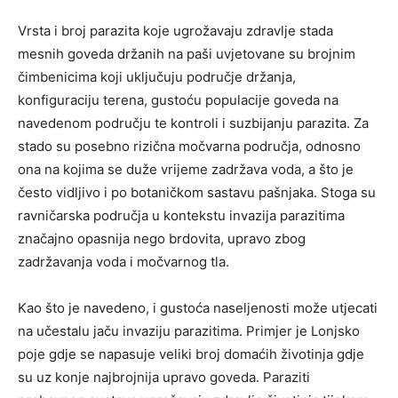
Vrsta i broj parazita koje ugrožavaju zdravlje stada
mesnih goveda držanih na paši uvjetovane su brojnim
čimbenicima koji uključuju područje držanja,
konfiguraciju terena, gustoću populacije goveda na
navedenom području te kontroli i suzbijanju parazita. Za
stado su posebno rizična močvarna područja, odnosno
ona na kojima se duže vrijeme zadržava voda, a što je
često vidljivo i po botaničkom sastavu pašnjaka. Stoga su
ravničarska područja u kontekstu invazija parazitima
značajno opasnija nego brdovita, upravo zbog
zadržavanja voda i močvarnog tla.
Kao što je navedeno, i gustoća naseljenosti može utjecati
na učestalu jaču invaziju parazitima. Primjer je Lonjsko
poje gdje se napasuje veliki broj domaćih životinja gdje
su uz konje najbrojnija upravo goveda. Paraziti