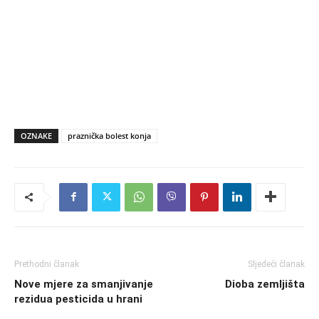
OZNAKE
praznička bolest konja
Prethodni članak
Sljedeći članak
Nove mjere za smanjivanje
Dioba zemljišta
rezidua pesticida u hrani