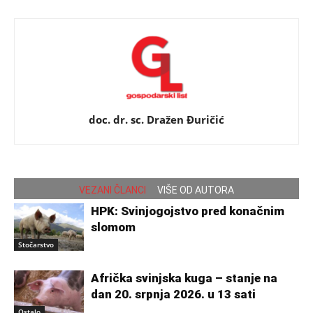
doc. dr. sc. Dražen Đuričić
VEZANI ČLANCI
VIŠE OD AUTORA
HPK: Svinjogojstvo pred konačnim
slomom
Stočarstvo
Afrička svinjska kuga – stanje na
dan 20. srpnja 2026. u 13 sati
Ostalo