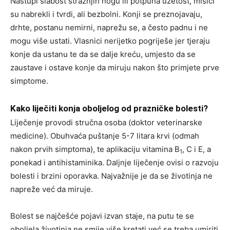
Nastupi slabost stražnjih nogu ili potpuna uzetost, mišići
su nabrekli i tvrdi, ali bezbolni. Konji se preznojavaju,
drhte, postanu nemirni, naprežu se, a često padnu i ne
mogu više ustati. Vlasnici nerijetko pogriješe jer tjeraju
konje da ustanu te da se dalje kreću, umjesto da se
zaustave i ostave konje da miruju nakon što primjete prve
simptome.
Kako liječiti konja oboljelog od prazničke bolesti?
Liječenje provodi stručna osoba (doktor veterinarske
medicine). Obuhvaća puštanje 5-7 litara krvi (odmah
nakon prvih simptoma), te aplikaciju vitamina B
, C i E, a
1
ponekad i antihistaminika. Daljnje liječenje ovisi o razvoju
bolesti i brzini oporavka. Najvažnije je da se životinja ne
napreže već da miruje.
Bolest se najčešće pojavi izvan staje, na putu te se
oboljela životinja ne smije više kretati već se treba umiriti