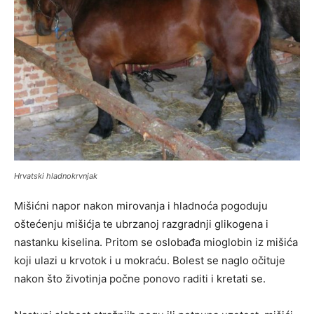
Hrvatski hladnokrvnjak
Mišićni napor nakon mirovanja i hladnoća pogoduju
oštećenju mišićja te ubrzanoj razgradnji glikogena i
nastanku kiselina. Pritom se oslobađa mioglobin iz mišića
koji ulazi u krvotok i u mokraću. Bolest se naglo očituje
nakon što životinja počne ponovo raditi i kretati se.