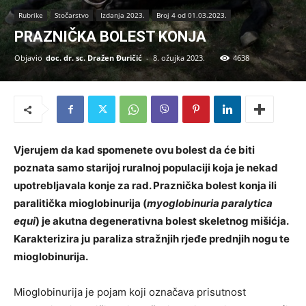
Rubrike
Stočarstvo
Izdanja 2023.
Broj 4 od 01.03.2023.
PRAZNIČKA BOLEST KONJA
Objavio
doc. dr. sc. Dražen Đuričić
-
8. ožujka 2023.
4638
Vjerujem da kad spomenete ovu bolest da će biti
poznata samo starijoj ruralnoj populaciji koja je nekad
upotrebljavala konje za rad. Praznička bolest konja ili
paralitička mioglobinurija (
myoglobinuria paralytica
equi
) je akutna degenerativna bolest skeletnog mišićja.
Karakterizira ju
paraliza stražnjih rjeđe prednjih nogu te
mioglobinurija.
Mioglobinurija je pojam koji označava prisutnost