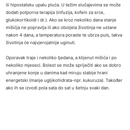
ili hipostatsku upalu pluća. U težim slučajevima se može
dodati potporna terapija (infuzija, kofein za srce,
glukokortikoidi i dr.). Ako se kroz nekoliko dana stanje
mišićja ne popravlja ili ako oboljela životinja ne ustane
nakon 4 dana, a temperatura poraste te ubrza puls, takva
životinja će najvjerojatnije uginuti.
Oporavak traje i nekoliko tjedana, a klijenut mišića i po
nekoliko mjeseci. Bolest se može spriječiti ako se dobro
uhranjene konje u danima kad miruju slabije hrani
energetski (manje ugljikohidrata-npr. kukuruza). Također
ako ih se izvodi pola sata do sat u šetnju svaki dan.