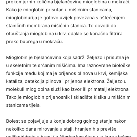
prekomjernih količina bjelančevine mioglobina u mokraći.
Kako je mioglobin prisutan u mišićnim stanicama,
mioglobinurija je gotovo uvijek povezana s oštećenjem
staničnih membrana mišićnih stanica. To dovodi do
otpuštanja mioglobina u krv, odakle se konačno filtrira
preko bubrega u mokraću.
Mioglobin je bjelančevina koja sadrži željezo i prisutna je
u skeletnim te srčanim mišićima. Ima raznovrsne biološke
funkcije među kojima je prijenos plinova u krvi, kemijska
kataliza, detekcija plinova i prijenos elektrona. Željezo u
molekuli mioglobina služi kao izvor ili primatelj elektrona.
Tako je mioglobin prijenosnik i skladište kisika u mišićnim
stanicama tijela.
Bolest se pojavljuje u konja dobrog gojnog stanja nakon
nekoliko dana mirovanja u staji, hranjenih s previše
ugljikohidrata u hrani (iz žitarica kao što su kukuruz ječam