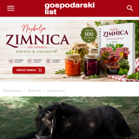
Naslovnica
Rubrike
Stočarstvo