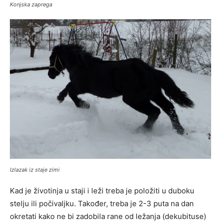
Konjska zaprega
Izlazak iz staje zimi
Kad je životinja u staji i leži treba je položiti u duboku
stelju ili počivaljku. Također, treba je 2-3 puta na dan
okretati kako ne bi zadobila rane od ležanja (dekubituse)