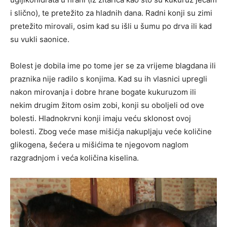
i slično), te pretežito za hladnih dana. Radni konji su zimi
pretežito mirovali, osim kad su išli u šumu po drva ili kad
su vukli saonice.
Bolest je dobila ime po tome jer se za vrijeme blagdana ili
praznika nije radilo s konjima. Kad su ih vlasnici upregli
nakon mirovanja i dobre hrane bogate kukuruzom ili
nekim drugim žitom osim zobi, konji su oboljeli od ove
bolesti. Hladnokrvni konji imaju veću sklonost ovoj
bolesti. Zbog veće mase mišićja nakupljaju veće količine
glikogena, šećera u mišićima te njegovom naglom
razgradnjom i veća količina kiselina.