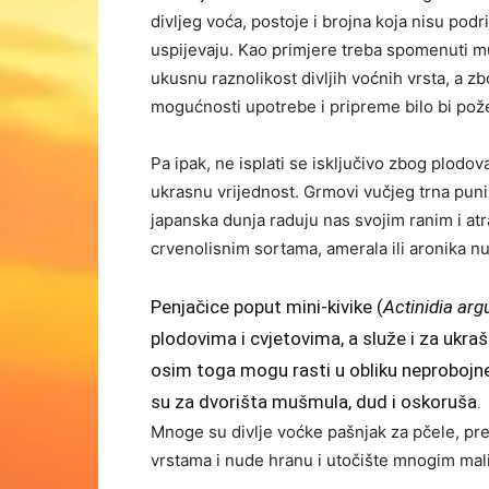
divljeg voća, postoje i brojna koja nisu pod
uspijevaju. Kao primjere treba spomenuti murv
ukusnu raznolikost divljih voćnih vrsta, a zb
mogućnosti upotrebe i pripreme bilo bi pože
Pa ipak, ne isplati se isključivo zbog plodova
ukrasnu vrijednost. Grmovi vučjeg trna puni
japanska dunja raduju nas svojim ranim i atr
crvenolisnim sortama, amerala ili aronika 
Penjačice poput mini-kivike (
Actinidia arg
plodovima i cvjetovima, a služe i za ukraša
osim toga mogu rasti u obliku neprobojne
su za dvorišta mušmula, dud i oskoruša.
Mnoge su divlje voćke pašnjak za pčele, pred
vrstama i nude hranu i utočište mnogim mal