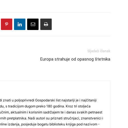
Sljedeći članak
Europa strahuje od opasnog štetnika
i znati u poljoprivredi Gospodarski list najstariji je i najčitaniji
du, s tradicijom dugom preko 180 godina. Kroz tri stoljeća
čnim, aktualnim i korisnim sadržajem te i danas svakih petnaest
nih pretplatnika. Naši autori su priznati stručnjaci, znanstvenici i
online izdanja, posjeduje bogatu biblioteku knjiga pod nazivom -