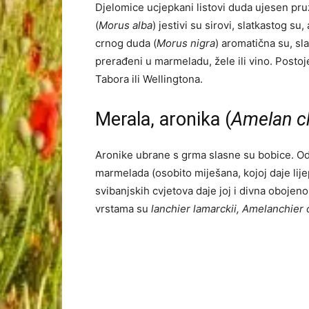
Djelomice ucjepkani listovi duda ujesen pru
(
Morus alba
) jestivi su sirovi, slatkastog s
crnog duda (
Morus nigra
) aromatična su, sla
prerađeni u marmeladu, žele ili vino. Posto
Tabora ili Wellingtona.
Merala, aronika (
Amelan c
Aronike ubrane s grma slasne su bobice. Od n
marmelada (osobito miješana, kojoj daje lije
svibanjskih cvjetova daje joj i divna obojen
vrstama su
lanchier lamarckii, Amelanchier 