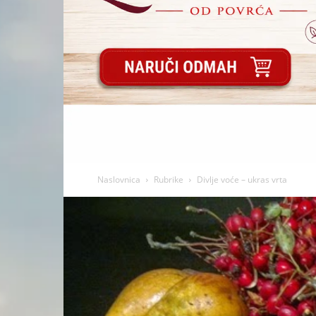
Naslovnica
Rubrike
Divlje voće – ukras vrta