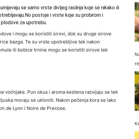
jevaju se samo vrste divljeg raslinja koje se nikako ili
potrebljavaju.No postoje i vrste koje su probirom i
 plodove za upotrebu.
odove i mogu se koristiti sirovi, dok su druge sirove
erice bazga. Te su vrste upotrebljive tek nakon
ule ili bobice trnine mogu se koristiti sirove tek
Na
re
so
ike voćnjake. Pun okus i aroma kestena razvijaju se tek
ljuska moraju se ukloniti. Nakon pečenja kora se lako
ron de Lyon i Noire de Precose.
Ka