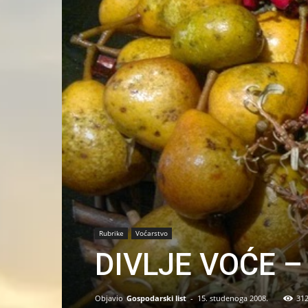
Rubrike
Voćarstvo
DIVLJE VOĆE –
Objavio
Gospodarski list
-
15. studenoga 2008.
31