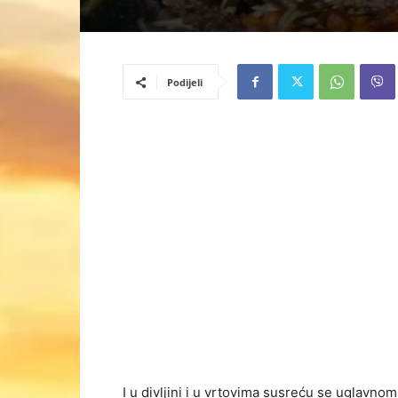
Podijeli
I u divljini i u vrtovima susreću se uglavn