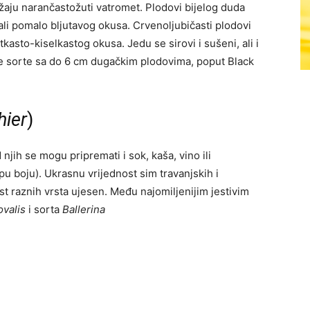
žaju narančastožuti vatromet. Plodovi bijelog duda
u, ali pomalo bljutavog okusa. Crvenoljubičasti plodovi
tkasto-kiselkastog okusa. Jedu se sirovi i sušeni, ali i
je sorte sa do 6 cm dugačkim plodovima, poput Black
hier
)
jih se mogu pripremati i sok, kaša, vino ili
pu boju). Ukrasnu vrijednost sim travanjskih i
ost raznih vrsta ujesen. Među najomiljenijim jestivim
ovalis
i sorta
Ballerina