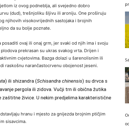
pr
rijetlom iz ovog podneblja, ali svejedno dobro
u (dud), trešnjoliku šljivu ili aroniju. One proširuju
og njihovih visokovrijednih sastojaka i brojnih
ljno da su bolje poznate.
 posaditi ovaj ili onaj grm, jer svaki od njih ima i svoju
 plodova prekrasan su ukras svakog vrta. Drijen i
aktivnim cvjetovima. Bazga dolazi u šarenolisnim ili
Sa
nudi raskošnu narančastocrvenu obojenost jeseni.
uta
) ili shizandra (
Schisandra chinensis
) su drvca s
vanje pergola ili zidova. Vučji trn ili obična žutika
 zaštitne živice. U nekim predjelima karakteristične
stavljaju hranu i mjesto za gnijezda brojnim ptičjim
O
im sisavcima.
od