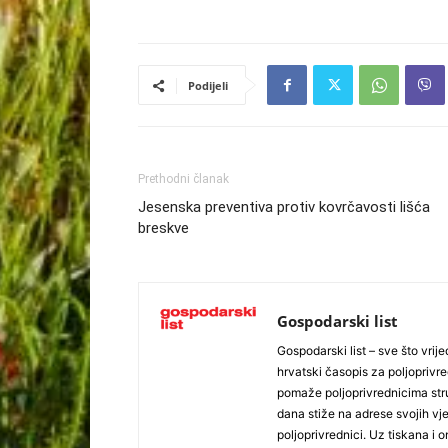
Podijeli
Prethodni članak
Jesenska preventiva protiv kovrčavosti lišća
breskve
Gospodarski list
Gospodarski list – sve što vrijed
hrvatski časopis za poljoprivre
pomaže poljoprivrednicima stru
dana stiže na adrese svojih vjer
poljoprivrednici. Uz tiskana i 