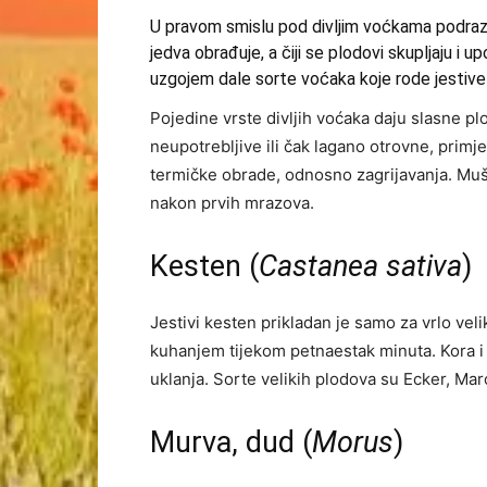
U pravom smislu pod divljim voćkama podrazumi
jedva obrađuje, a čiji se plodovi skupljaju i u
uzgojem dale sorte voćaka koje rode jestive
Pojedine vrste divljih voćaka daju slasne pl
neupotrebljive ili čak lagano otrovne, primj
termičke obrade, odnosno zagrijavanja. Mušm
nakon prvih mrazova.
Kesten (
Castanea sativa
)
Jestivi kesten prikladan je samo za vrlo vel
kuhanjem tijekom petnaestak minuta. Kora i 
uklanja. Sorte velikih plodova su Ecker, Ma
Murva, dud (
Morus
)