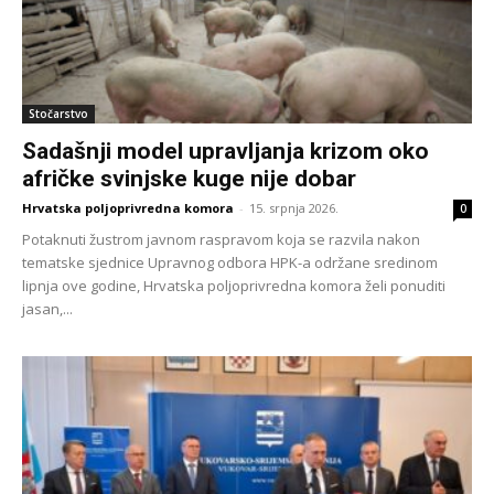
Stočarstvo
Sadašnji model upravljanja krizom oko
afričke svinjske kuge nije dobar
Hrvatska poljoprivredna komora
-
15. srpnja 2026.
0
Potaknuti žustrom javnom raspravom koja se razvila nakon
tematske sjednice Upravnog odbora HPK-a održane sredinom
lipnja ove godine, Hrvatska poljoprivredna komora želi ponuditi
jasan,...