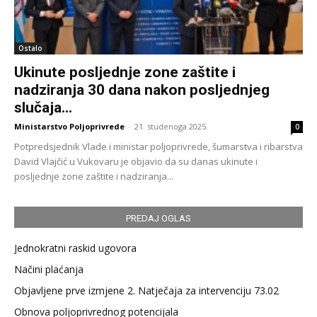
Ostalo
Ukinute posljednje zone zaštite i
nadziranja 30 dana nakon posljednjeg
slučaja...
Ministarstvo Poljoprivrede
-
21. studenoga 2025.
0
Potpredsjednik Vlade i ministar poljoprivrede, šumarstva i ribarstva
David Vlajčić u Vukovaru je objavio da su danas ukinute i
posljednje zone zaštite i nadziranja...
PREDAJ OGLAS
Jednokratni raskid ugovora
Načini plaćanja
Objavljene prve izmjene 2. Natječaja za intervenciju 73.02
Obnova poljoprivrednog potencijala