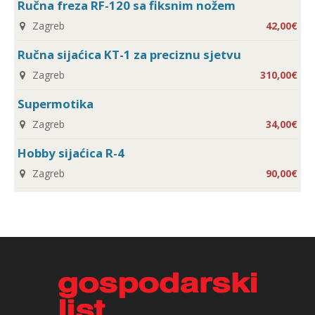
Ručna freza RF-120 sa fiksnim nožem
Zagreb
42,00€
Ručna sijaćica KT-1 za preciznu sjetvu
Zagreb
310,00€
Supermotika
Zagreb
34,00€
Hobby sijaćica R-4
Zagreb
90,00€