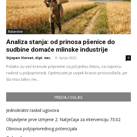
Ratarstvo
Analiza stanja: od prinosa pšenice do
sudbine domaće mlinske industrije
Stjepan Horvat, dipl. oec.
-
8. lipnja 2026.
0
Polako su već krenule pripreme za još jednu žetvu, za najveću
radost u poljoprivredi. Optimizam je uvijek krasio proizvođače, jer
da nisu takvi, ne...
PREDAJ OGLAS
Jednokratni raskid ugovora
Objavljene prve izmjene 2. Natječaja za intervenciju 73.02
Obnova poljoprivrednog potencijala