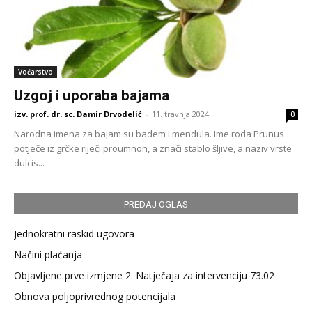
Voćarstvo
Uzgoj i uporaba bajama
izv. prof. dr. sc. Damir Drvodelić
-
11. travnja 2024.
0
Narodna imena za bajam su badem i mendula. Ime roda Prunus
potječe iz grčke riječi proumnon, a znači stablo šljive, a naziv vrste
dulcis...
PREDAJ OGLAS
Jednokratni raskid ugovora
Načini plaćanja
Objavljene prve izmjene 2. Natječaja za intervenciju 73.02
Obnova poljoprivrednog potencijala