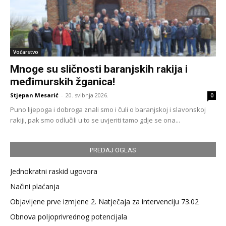
Voćarstvo
Mnoge su sličnosti baranjskih rakija i
međimurskih žganica!
Stjepan Mesarić
-
20. svibnja 2026.
0
Puno lijepoga i dobroga znali smo i čuli o baranjskoj i slavonskoj
rakiji, pak smo odlučili u to se uvjeriti tamo gdje se ona...
PREDAJ OGLAS
Jednokratni raskid ugovora
Načini plaćanja
Objavljene prve izmjene 2. Natječaja za intervenciju 73.02
Obnova poljoprivrednog potencijala