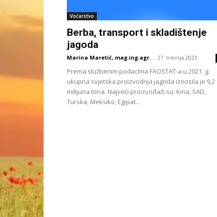
Voćarstvo
Berba, transport i skladištenje
jagoda
Marina Maretić, mag.ing.agr.
-
27. travnja 2023.
Prema službenim podacima FAOSTAT-a u 2021. g.
ukupna svjetska proizvodnja jagoda iznosila je 9,2
milijuna tona. Najveći proizvođači su: Kina, SAD,
Turska, Meksiko, Egipat...