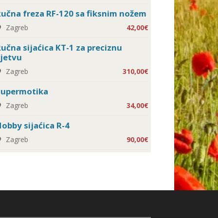
učna freza RF-120 sa fiksnim nožem
Zagreb
42,00€
učna sijaćica KT-1 za preciznu
jetvu
Zagreb
310,00€
Supermotika
Zagreb
34,00€
obby sijaćica R-4
Zagreb
90,00€