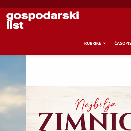
Gospodarski
list
RUBRIKE
ČASOPI