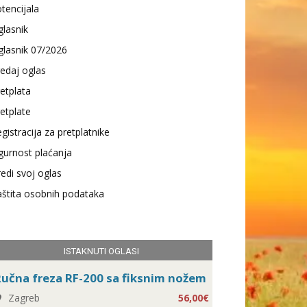
tencijala
lasnik
lasnik 07/2026
edaj oglas
etplata
etplate
gistracija za pretplatnike
gurnost plaćanja
edi svoj oglas
štita osobnih podataka
ISTAKNUTI OGLASI
učna freza RF-200 sa fiksnim nožem
Zagreb
56,00€