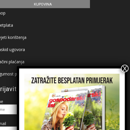
KUPOVINA
hop
etplata
jeti korištenja
askid ugovora
čini plaćanja
gurnost plaćanja
rijavite se na newsletter
me
ail