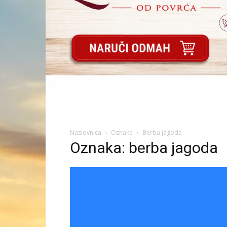
Naslovnica
Oznake
Berba jagoda
Oznaka: berba jagoda