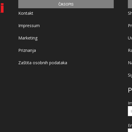
ČASOPIS
Kontakt
S
Impressum
Pr
Marketing
Uv
Priznanja
R
Zaštita osobnih podataka
Na
Si
P
I
Em