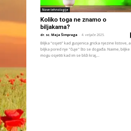
Nove tehnologije
Koliko toga ne znamo o
biljakama?
dr. sc. Maja Šimpraga
-
4. veljače 2025.
Biljka “osjeti” kad gusjenica gricka njezine listove, a
biljka pored nje "čuje" što se događa. Naime, biljke
mogu osjetiti kad im se bliži kraj,...