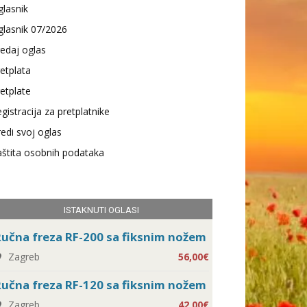
lasnik
lasnik 07/2026
edaj oglas
etplata
etplate
gistracija za pretplatnike
edi svoj oglas
štita osobnih podataka
ISTAKNUTI OGLASI
učna freza RF-200 sa fiksnim nožem
Zagreb
56,00€
učna freza RF-120 sa fiksnim nožem
Zagreb
42,00€