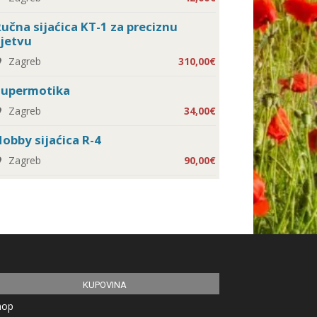
učna sijaćica KT-1 za preciznu
jetvu
Zagreb
310,00€
Supermotika
Zagreb
34,00€
obby sijaćica R-4
Zagreb
90,00€
KUPOVINA
hop