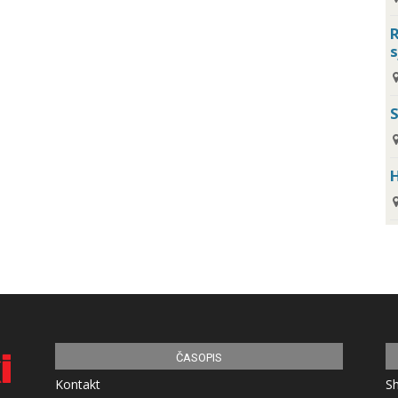
R
s
H
ČASOPIS
Kontakt
S