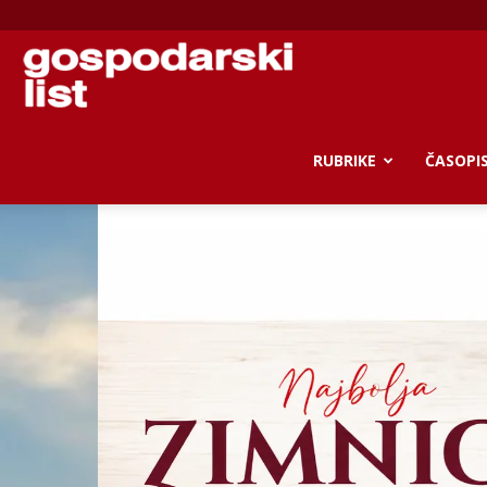
Gospodarski
list
RUBRIKE
ČASOPI