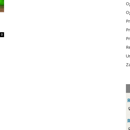
Og
Og
Pr
Pr
0
Pr
Re
Ur
Za
R
R