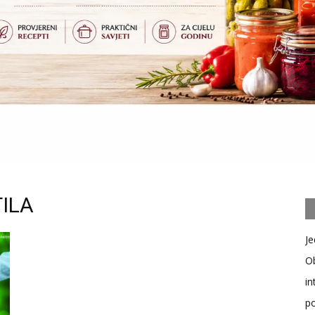
TILA
Je
Ob
in
po