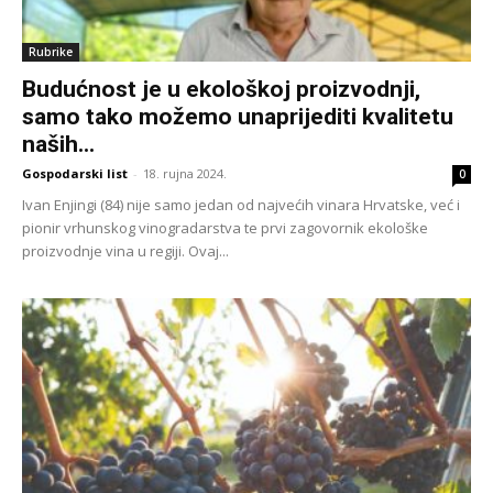
Rubrike
Budućnost je u ekološkoj proizvodnji,
samo tako možemo unaprijediti kvalitetu
naših...
Gospodarski list
-
18. rujna 2024.
0
Ivan Enjingi (84) nije samo jedan od najvećih vinara Hrvatske, već i
pionir vrhunskog vinogradarstva te prvi zagovornik ekološke
proizvodnje vina u regiji. Ovaj...