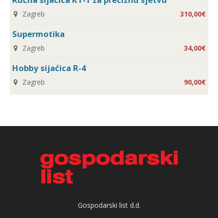
Zagreb
310,00€
Supermotika
Zagreb
34,00€
Hobby sijaćica R-4
Zagreb
90,00€
Gospodarski list d.d.