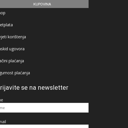
KUPOVINA
hop
etplata
jeti korištenja
askid ugovora
čini plaćanja
gurnost plaćanja
rijavite se na newsletter
me
ail