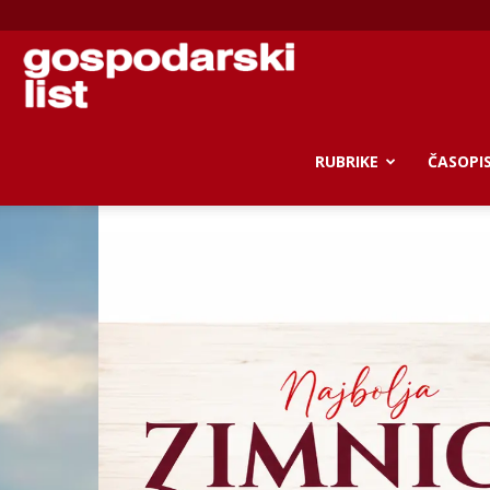
Gospodarski
list
RUBRIKE
ČASOPI