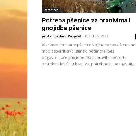
Ratarstvo
Potreba pšenice za hranivima i
gnojidba pšenice
prof.dr.sc Ana Pospišil
-
8. veljače 2023.
Visokorodne sorte pšenice kojima raspolažemo ne
moći ostvariti svoj genski potencijal bez
odgovarajuće gnojidbe. Da bi pravilno odredili
potrebnu količinu hraniva, potrebno je poznavati...