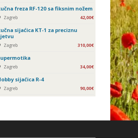
učna freza RF-120 sa fiksnim nožem
Zagreb
42,00€
učna sijaćica KT-1 za preciznu
jetvu
Zagreb
310,00€
Supermotika
Zagreb
34,00€
obby sijaćica R-4
Zagreb
90,00€