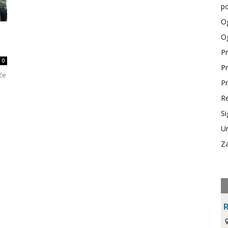
po
Og
Og
Pr
0
Pr
će
Pr
Re
Si
Ur
Za
R