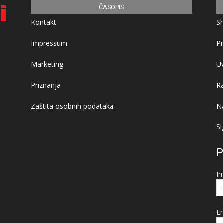
ČASOPIS
Kontakt
S
Impressum
Pr
Marketing
Uv
Priznanja
R
Zaštita osobnih podataka
Na
Si
P
I
Em