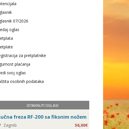
tencijala
lasnik
lasnik 07/2026
edaj oglas
etplata
etplate
gistracija za pretplatnike
gurnost plaćanja
edi svoj oglas
štita osobnih podataka
ISTAKNUTI OGLASI
učna freza RF-200 sa fiksnim nožem
Zagreb
56,00€