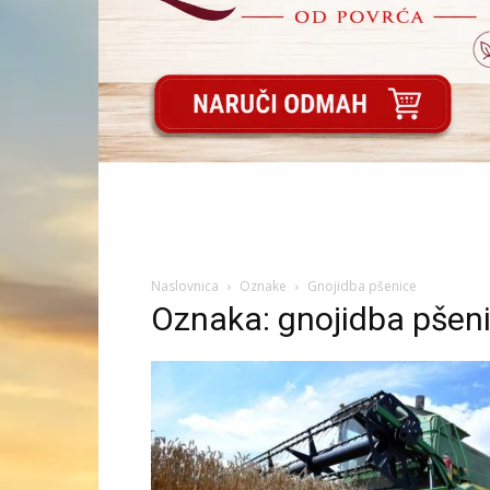
Naslovnica
Oznake
Gnojidba pšenice
Oznaka: gnojidba pšen