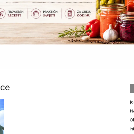
ice
Je
Na
Ob
in