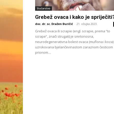
Stočarstvo
Grebež ovaca i kako je spriječiti
doc. dr. sc. Dražen Đuričić
-
21. ožujka 2023.
Grebež ovaca ili scrapie (engl. scrapie, prema “to
scrape“, znači strugati) je smrtonosna,
neurodegenerativna bolest ovaca (muflona i koza)
uzrokovana bjelančevinastom zaraznom česticom
prionom....