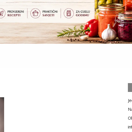
Je
Na
Ob
in