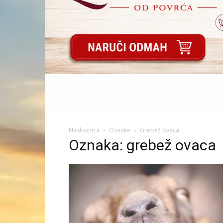
Naslovnica
Oznake
Grebež ovaca
Oznaka: grebež ovaca