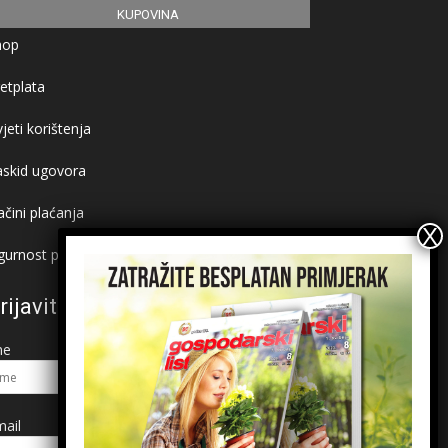
KUPOVINA
hop
etplata
jeti korištenja
askid ugovora
čini plaćanja
gurnost plaćanja
rijavite se na newsletter
me
ail