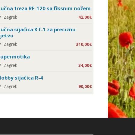
učna freza RF-120 sa fiksnim nožem
Zagreb
42,00€
učna sijaćica KT-1 za preciznu
jetvu
Zagreb
310,00€
Supermotika
Zagreb
34,00€
obby sijaćica R-4
Zagreb
90,00€