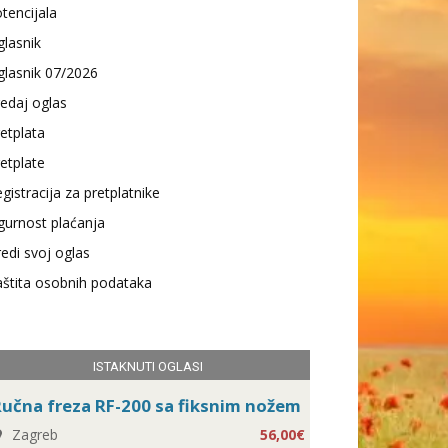
tencijala
lasnik
lasnik 07/2026
edaj oglas
etplata
etplate
gistracija za pretplatnike
gurnost plaćanja
edi svoj oglas
štita osobnih podataka
ISTAKNUTI OGLASI
učna freza RF-200 sa fiksnim nožem
Zagreb
56,00€