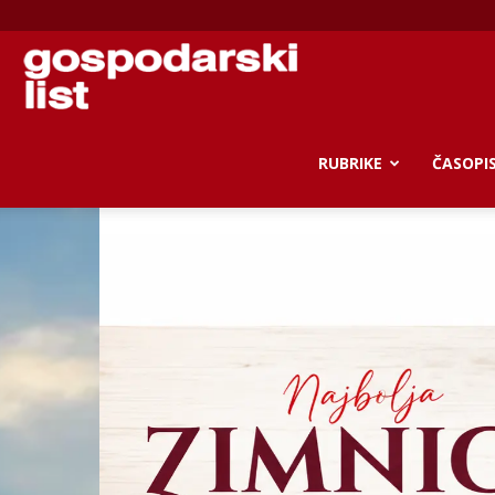
Gospodarski
list
RUBRIKE
ČASOPI