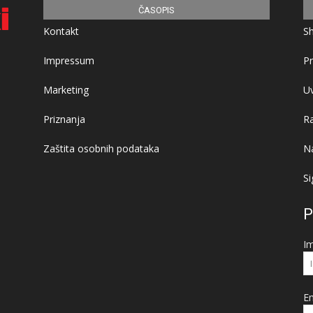
ČASOPIS
Kontakt
S
Impressum
Pr
Marketing
Uv
Priznanja
R
Zaštita osobnih podataka
Na
Si
P
I
Em