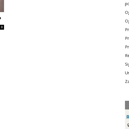
po
Og
?
Og
0
Pr
Pr
Pr
Re
Si
Ur
Za
R