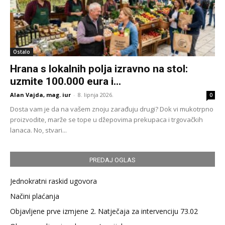
Ostalo
Hrana s lokalnih polja izravno na stol:
uzmite 100.000 eura i...
Alan Vajda, mag. iur
-
8. lipnja 2026.
0
Dosta vam je da na vašem znoju zarađuju drugi? Dok vi mukotrpno
proizvodite, marže se tope u džepovima prekupaca i trgovačkih
lanaca. No, stvari...
PREDAJ OGLAS
Jednokratni raskid ugovora
Načini plaćanja
Objavljene prve izmjene 2. Natječaja za intervenciju 73.02