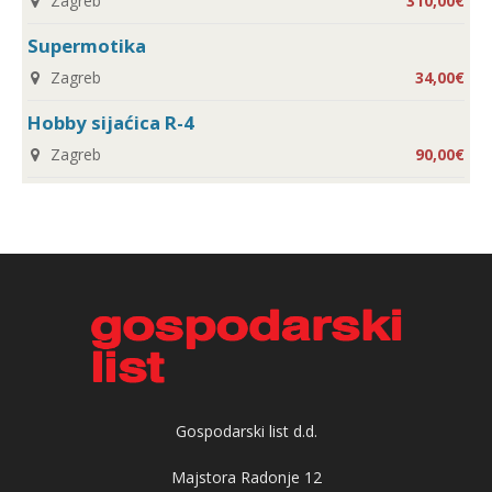
Zagreb
310,00€
Supermotika
Zagreb
34,00€
Hobby sijaćica R-4
Zagreb
90,00€
Gospodarski list d.d.
Majstora Radonje 12