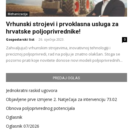
Mehanizacija
Vrhunski strojevi i prvoklasna usluga za
hrvatske poljoprivrednike!
Gospodarski list
-
26. siječnja 2023.
0
Zahvaljujući vrhunskim strojevima, inovativnoj tehnologiji i
preciznoj poljoprivredi, rad na polju je znatno olakšan. Stoga se
pozorno prati koje novitete donose novi modeli poljoprivrednih...
PREDAJ OGLAS
Jednokratni raskid ugovora
Objavljene prve izmjene 2. Natječaja za intervenciju 73.02
Obnova poljoprivrednog potencijala
Oglasnik
Oglasnik 07/2026