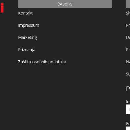
ČASOPIS
Kontakt
S
Impressum
Pr
Marketing
Uv
Priznanja
R
Zaštita osobnih podataka
Na
Si
P
I
Em