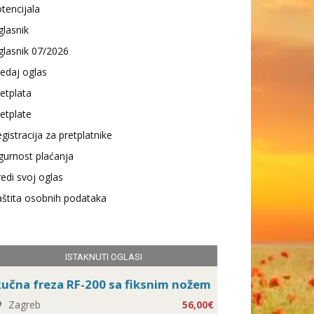
tencijala
lasnik
lasnik 07/2026
edaj oglas
etplata
etplate
gistracija za pretplatnike
gurnost plaćanja
edi svoj oglas
štita osobnih podataka
ISTAKNUTI OGLASI
učna freza RF-200 sa fiksnim nožem
Zagreb
56,00€