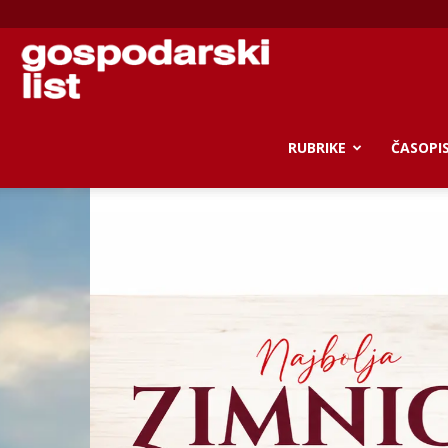
Gospodarski
list
RUBRIKE
ČASOPI