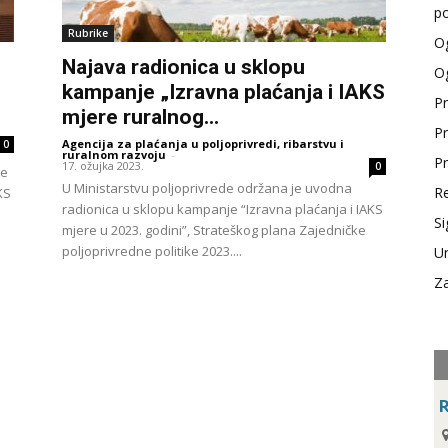
po
Rubrike
Og
Najava radionica u sklopu
Og
kampanje „Izravna plaćanja i IAKS
Pr
mjere ruralnog...
Pr
Agencija za plaćanja u poljoprivredi, ribarstvu i
0
ruralnom razvoju
-
Pr
17. ožujka 2023.
0
ne
U Ministarstvu poljoprivrede održana je uvodna
Re
KS
radionica u sklopu kampanje “Izravna plaćanja i IAKS
Si
mjere u 2023. godini”, Strateškog plana Zajedničke
poljoprivredne politike 2023....
Ur
Za
R