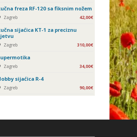
učna freza RF-120 sa fiksnim nožem
Zagreb
42,00€
učna sijaćica KT-1 za preciznu
jetvu
Zagreb
310,00€
Supermotika
Zagreb
34,00€
obby sijaćica R-4
Zagreb
90,00€