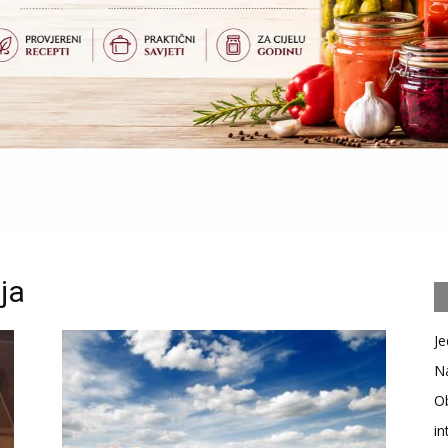
ja
Je
Na
Ob
in