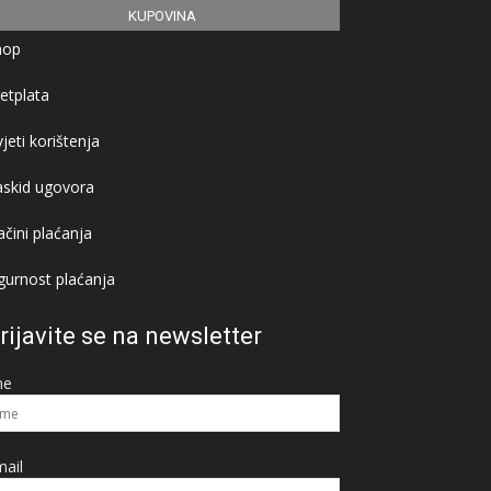
KUPOVINA
hop
etplata
jeti korištenja
askid ugovora
čini plaćanja
gurnost plaćanja
rijavite se na newsletter
me
ail