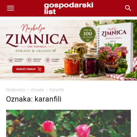
Naslovnica
Oznake
Karanfili
Oznaka: karanfili