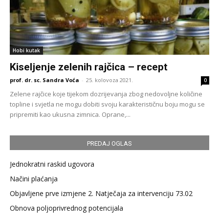
Hobi kutak
Kiseljenje zelenih rajčica – recept
prof. dr. sc. Sandra Voća
-
25. kolovoza 2021.
0
Zelene rajčice koje tijekom dozrijevanja zbog nedovoljne količine
topline i svjetla ne mogu dobiti svoju karakterističnu boju mogu se
pripremiti kao ukusna zimnica. Oprane,...
PREDAJ OGLAS
Jednokratni raskid ugovora
Načini plaćanja
Objavljene prve izmjene 2. Natječaja za intervenciju 73.02
Obnova poljoprivrednog potencijala