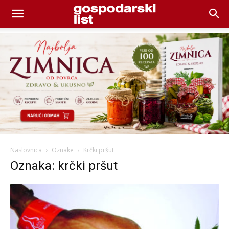
Naslovnica
Oznake
Krčki pršut
Oznaka: krčki pršut