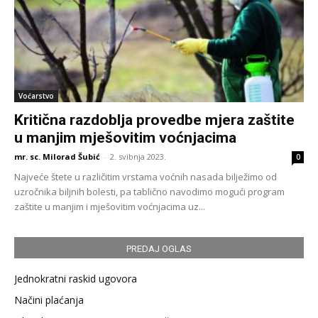
Voćarstvo
Kritična razdoblja provedbe mjera zaštite
u manjim mješovitim voćnjacima
mr. sc. Milorad Šubić
-
2. svibnja 2023.
0
Najveće štete u različitim vrstama voćnih nasada bilježimo od
uzročnika biljnih bolesti, pa tablično navodimo mogući program
zaštite u manjim i mješovitim voćnjacima uz...
PREDAJ OGLAS
Jednokratni raskid ugovora
Načini plaćanja