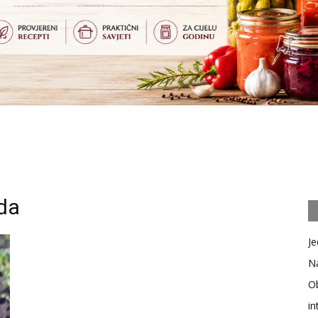
da
Je
Na
Ob
in