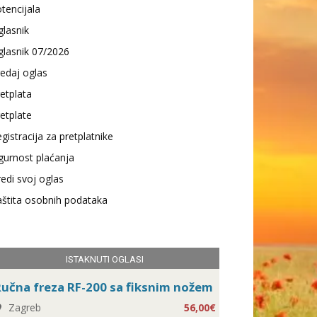
tencijala
lasnik
lasnik 07/2026
edaj oglas
etplata
etplate
gistracija za pretplatnike
gurnost plaćanja
edi svoj oglas
štita osobnih podataka
ISTAKNUTI OGLASI
učna freza RF-200 sa fiksnim nožem
Zagreb
56,00€