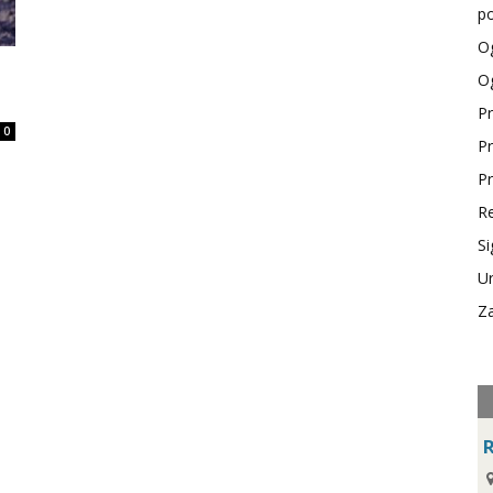
po
Og
Og
Pr
0
Pr
o
Pr
Re
Si
Ur
Za
R