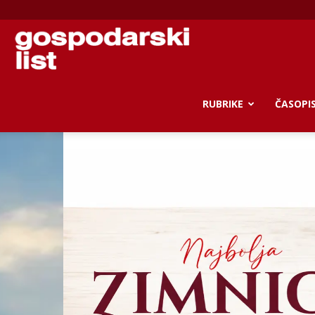
Gospodarski
list
RUBRIKE
ČASOPI