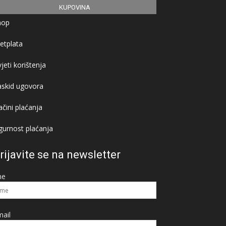
KUPOVINA
hop
etplata
jeti korištenja
askid ugovora
čini plaćanja
gurnost plaćanja
rijavite se na newsletter
me
ail