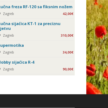
učna freza RF-120 sa fiksnim nožem
Zagreb
42,00€
učna sijaćica KT-1 za preciznu
jetvu
Zagreb
310,00€
Supermotika
Zagreb
34,00€
obby sijaćica R-4
Zagreb
90,00€