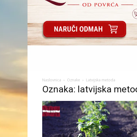
Naslovnica
Oznake
Latvijska metoda
Oznaka: latvijska meto