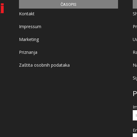
ČASOPIS
Kontakt
S
Impressum
Pr
Marketing
Uv
Priznanja
R
Zaštita osobnih podataka
Na
Si
P
I
Em