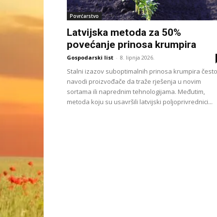
Povrćarstvo
Latvijska metoda za 50%
povećanje prinosa krumpira
Gospodarski list
-
8. lipnja 2026.
Stalni izazov suboptimalnih prinosa krumpira čest
navodi proizvođače da traže rješenja u novim
sortama ili naprednim tehnologijama. Međutim,
metoda koju su usavršili latvijski poljoprivrednici...