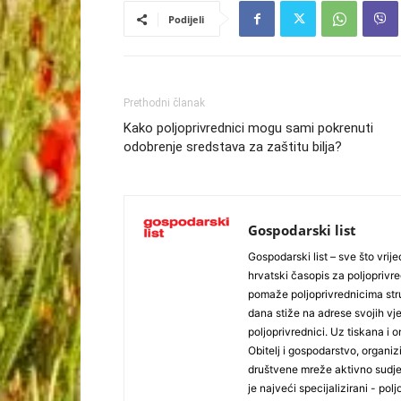
Podijeli
Prethodni članak
Kako poljoprivrednici mogu sami pokrenuti
odobrenje sredstava za zaštitu bilja?
Gospodarski list
Gospodarski list – sve što vrijed
hrvatski časopis za poljoprivre
pomaže poljoprivrednicima stru
dana stiže na adrese svojih vjer
poljoprivrednici. Uz tiskana i 
Obitelj i gospodarstvo, organiz
društvene mreže aktivno sudjel
je najveći specijalizirani - polj