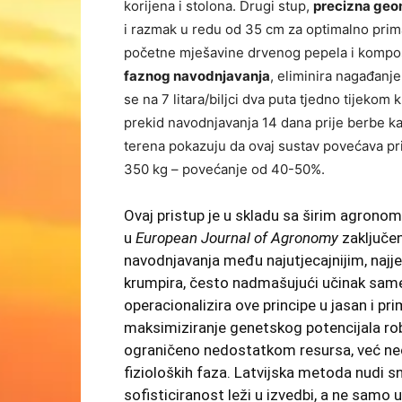
korijena i stolona. Drugi stup,
precizna geo
i razmak u redu od 35 cm za optimalno prima
početne mješavine drvenog pepela i kompost
faznog navodnjavanja
, eliminira nagađanje
se na 7 litara/biljci dva puta tjedno tijekom
prekid navodnjavanja 14 dana prije berbe kak
terena pokazuju da ovaj sustav povećava pr
350 kg – povećanje od 40-50%.
Ovaj pristup je u skladu sa širim agronom
u
European Journal of Agronomy
zaključen
navodnjavanja među najutjecajnijim, najje
krumpira, često nadmašujući učinak sam
operacionalizira ove principe u jasan i pr
maksimiziranje genetskog potencijala robu
ograničeno nedostatkom resursa, već ne
fizioloških faza. Latvijska metoda nudi 
sofisticiranost leži u izvedbi, a ne samo u 