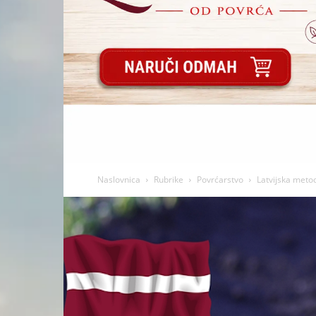
Naslovnica
Rubrike
Povrćarstvo
Latvijska meto