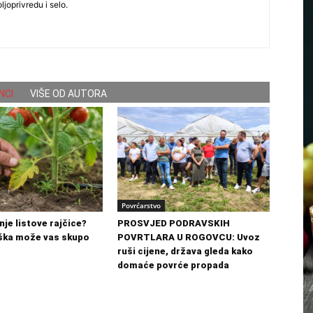
ljoprivredu i selo.
NCI
VIŠE OD AUTORA
Povrćarstvo
nje listove rajčice?
PROSVJED PODRAVSKIH
ška može vas skupo
POVRTLARA U ROGOVCU: Uvoz
ruši cijene, država gleda kako
domaće povrće propada