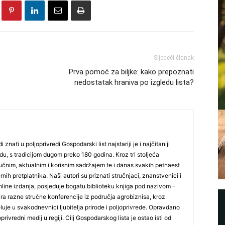
Sljedeći članak
Prva pomoć za biljke: kako prepoznati
nedostatak hraniva po izgledu lista?
i znati u poljoprivredi Gospodarski list najstariji je i najčitaniji
du, s tradicijom dugom preko 180 godina. Kroz tri stoljeća
čnim, aktualnim i korisnim sadržajem te i danas svakih petnaest
nih pretplatnika. Naši autori su priznati stručnjaci, znanstvenici i
online izdanja, posjeduje bogatu biblioteku knjiga pod nazivom -
ira razne stručne konferencije iz područja agrobiznisa, kroz
uje u svakodnevnici ljubitelja prirode i poljoprivrede. Opravdano
oprivredni medij u regiji. Cilj Gospodarskog lista je ostao isti od