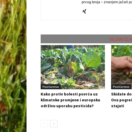
prvog broja – znanjem jačati po
VEZANI ČLA
Povrćarstvo
Povrćarstvo
Kako protiv bolesti povrća uz
Skidate do
klimatske promjene i europsku
Ova pogre
održivu uporabu pesticida?
stajati