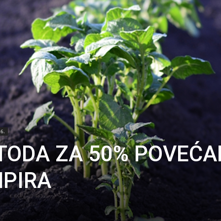
26.
TODA ZA 50% POVEĆA
MPIRA