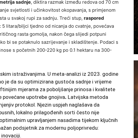
metrija sadnje
, diktira razmak između redova od 70 cm
nje svjetlosti i učinkovitost okopavanja, s primjenom
a u svakoj rupi za sadnju. Treći stup,
raspored
: 5 litara/biljci tjedno od nicanja do cvatnje, povećava
 kritičnog rasta gomolja, nakon čega slijedi potpuni
o bi se potaknulo sazrijevanje i skladištenje. Podaci s
inose s početnih 200-220 kg po 0.1 hektaru na 300-
skim istraživanjima. U meta-analizi iz 2023. godine
o je da su optimizirana gustoća sadnje i vrijeme
ftinijim mjerama za poboljšanje prinosa i kvalitete
e povećane upotrebe gnojiva
.
Latvijska metoda
imjenjiv protokol. Njezin uspjeh naglašava da
snih, lokalno prilagođenih sorti često nije
optimalnim upravljanjem nasadima tijekom ključnih
snažan podsjetnik za modernu poljoprivredu:
inovaciji.