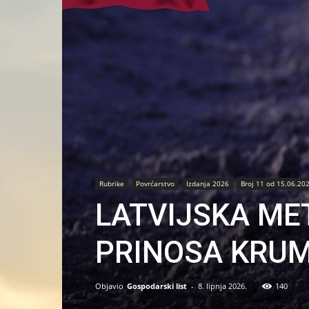
Rubrike
Povrćarstvo
Izdanja 2026
Broj 11 od 15.06.20
LATVIJSKA ME
PRINOSA KRU
Objavio
Gospodarski list
-
8. lipnja 2026.
140