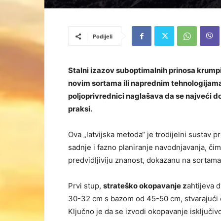
Podijeli
Stalni izazov suboptimalnih prinosa krumpi
novim sortama ili naprednim tehnologijama.
poljoprivrednici naglašava da se najveći 
praksi.
Ova „latvijska metoda“ je trodijelni sustav 
sadnje i fazno planiranje navodnjavanja, či
predvidljiviju znanost, dokazanu na sortama p
Prvi stup,
strateško okopavanje z
ahtijeva 
30-32 cm s bazom od 45-50 cm, stvarajući op
Ključno je da se izvodi okopavanje isključiv