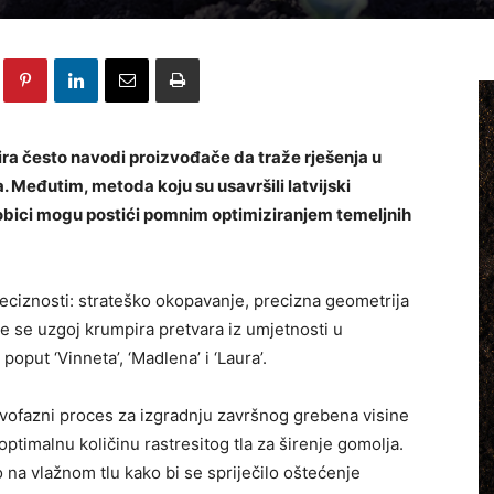
ra često navodi proizvođače da traže rješenja u
 Međutim, metoda koju su usavršili latvijski
dobici mogu postići pomnim optimiziranjem temeljnih
preciznosti: strateško okopavanje, precizna geometrija
me se uzgoj krumpira pretvara iz umjetnosti u
oput ‘Vinneta’, ‘Madlena’ i ‘Laura’.
dvofazni proces za izgradnju završnog grebena visine
timalnu količinu rastresitog tla za širenje gomolja.
o na vlažnom tlu kako bi se spriječilo oštećenje