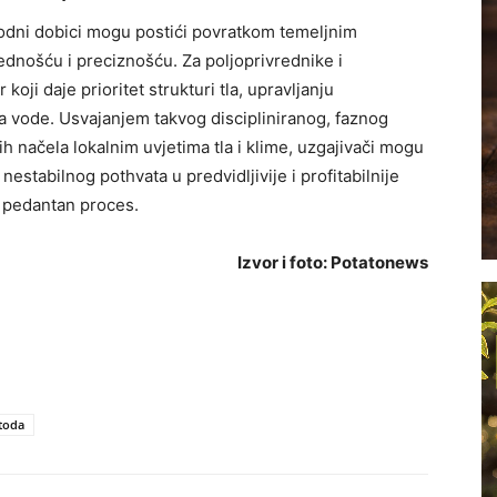
odni dobici mogu postići povratkom temeljnim
nošću i preciznošću. Za poljoprivrednike i
oji daje prioritet strukturi tla, upravljanju
a vode. Usvajanjem takvog discipliniranog, faznog
h načela lokalnim uvjetima tla i klime, uzgajivači mogu
nestabilnog pothvata u predvidljivije i profitabilnije
e pedantan proces.
Izvor i foto: Potatonews
etoda