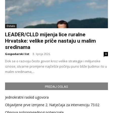
Ostalo
LEADER/CLLD mijenja lice ruralne
Hrvatske: velike priče nastaju u malim
sredinama
Gospodarski list
-
8. lipnja 2026.
0
Dok se o razvoju često govori kroz velike strategije i milijunske
iznose, stvarne promjene najčešće počinju puno bliže ljudima i to u
malim sredinama,...
PREDAJ OGLAS
Jednokratni raskid ugovora
Objavljene prve izmjene 2. Natječaja za intervenciju 73.02
Obnova poljoprivrednog potencijala