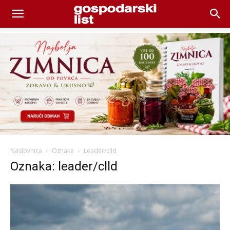
Naslovnica
Oznake
Leader/clld
Oznaka: leader/clld