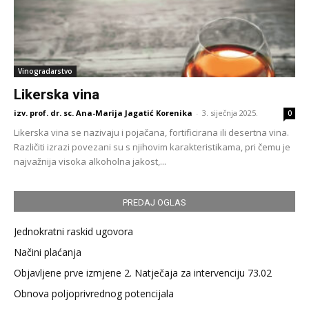
Vinogradarstvo
Likerska vina
izv. prof. dr. sc. Ana-Marija Jagatić Korenika
-
3. siječnja 2025.
0
Likerska vina se nazivaju i pojačana, fortificirana ili desertna vina.
Različiti izrazi povezani su s njihovim karakteristikama, pri čemu je
najvažnija visoka alkoholna jakost,...
PREDAJ OGLAS
Jednokratni raskid ugovora
Načini plaćanja
Objavljene prve izmjene 2. Natječaja za intervenciju 73.02
Obnova poljoprivrednog potencijala