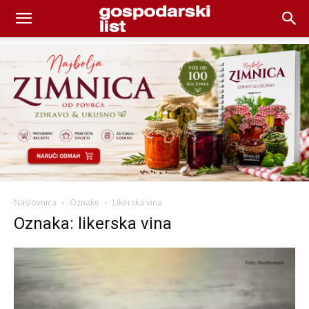
Naslovnica
Oznake
Likerska vina
Oznaka: likerska vina