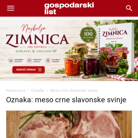
Naslovnica
Oznake
Meso crne slavonske svinje
Oznaka: meso crne slavonske svinje