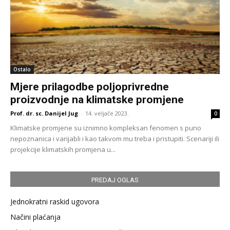
Ostalo
Mjere prilagodbe poljoprivredne
proizvodnje na klimatske promjene
Prof. dr. sc. Danijel Jug
-
14. veljače 2023.
0
Klimatske promjene su iznimno kompleksan fenomen s puno
nepoznanica i varijabli i kao takvom mu treba i pristupiti. Scenariji ili
projekcije klimatskih promjena u...
PREDAJ OGLAS
Jednokratni raskid ugovora
Načini plaćanja