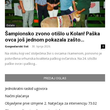
Ostalo
Šampionsko zvono otišlo u Kolan! Paška
ovca još jednom pokazala zašto...
Gospodarski list
-
30. lipnja 2026.
0
Na otoku koji već stoljećima živi s ovcama i kamenom, ponovno je
potvrđena vrhunska kvaliteta paškog ovčarstva. Na 24. izložbi
paške ovce i paškog...
PREDAJ OGLAS
Jednokratni raskid ugovora
Načini plaćanja
Objavljene prve izmjene 2. Natječaja za intervenciju 73.02