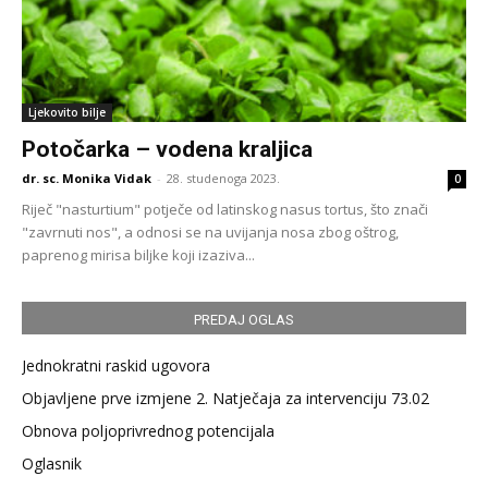
Ljekovito bilje
Potočarka – vodena kraljica
dr. sc. Monika Vidak
-
28. studenoga 2023.
0
Riječ "nasturtium" potječe od latinskog nasus tortus, što znači
"zavrnuti nos", a odnosi se na uvijanja nosa zbog oštrog,
paprenog mirisa biljke koji izaziva...
PREDAJ OGLAS
Jednokratni raskid ugovora
Objavljene prve izmjene 2. Natječaja za intervenciju 73.02
Obnova poljoprivrednog potencijala
Oglasnik