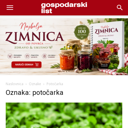
Naslovnica
Oznake
Potočarka
Oznaka: potočarka