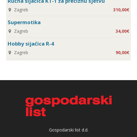
Ručna sijaćica KT-1 za preciznu sjetvu
Zagreb
310,00€
Supermotika
Zagreb
34,00€
Hobby sijaćica R-4
Zagreb
90,00€
Gospodarski list d.d.