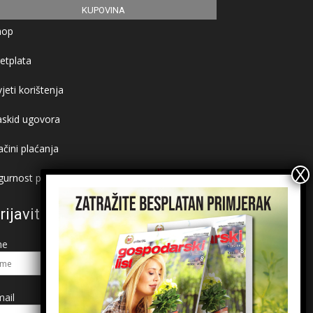
KUPOVINA
hop
etplata
jeti korištenja
askid ugovora
čini plaćanja
gurnost plaćanja
rijavite se na newsletter
me
ail