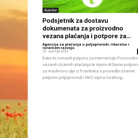
Rubrike
Podsjetnik za dostavu
dokumenata za proizvodno
vezana plaćanja i potpore za...
Agencija za plaćanja u poljoprivredi, ribarstvu i
ruralnom razvoju
-
29. siječnja 2025.
Kako bi ostvarili potporu za intervencije Proizvodn
vezanih izravnih plaćanja te mjere državne potpor
za maslinovo ulje iz Pravilnika o provedbi izravne
potpore poljoprivredi i IAKS mjera ruralnog...