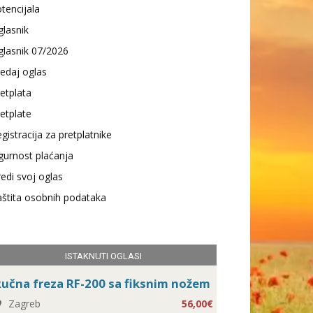
tencijala
lasnik
lasnik 07/2026
edaj oglas
etplata
etplate
gistracija za pretplatnike
gurnost plaćanja
edi svoj oglas
štita osobnih podataka
ISTAKNUTI OGLASI
učna freza RF-200 sa fiksnim nožem
Zagreb
56,00€