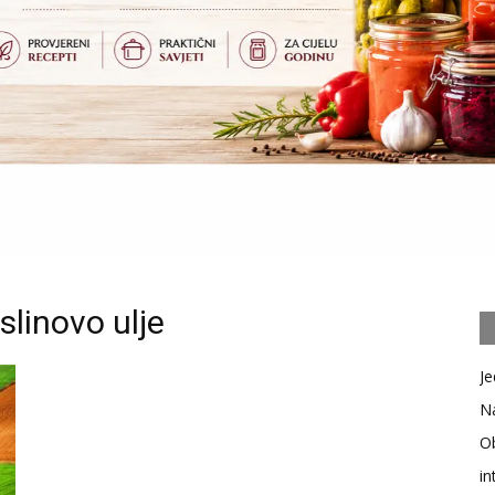
linovo ulje
Je
Na
Ob
in