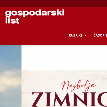
Gospodarski
list
RUBRIKE
ČASOPI