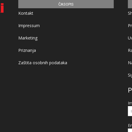
ČASOPIS
Kontakt
S
Impressum
Pr
Marketing
Uv
Priznanja
R
Zaštita osobnih podataka
Na
Si
P
I
Em