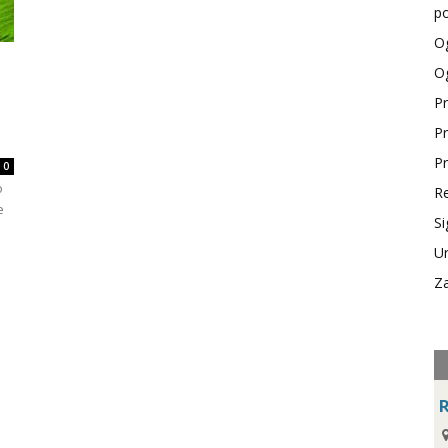
po
Og
Og
Pr
Pr
Pr
0
o
Re
e
Si
Ur
Za
R