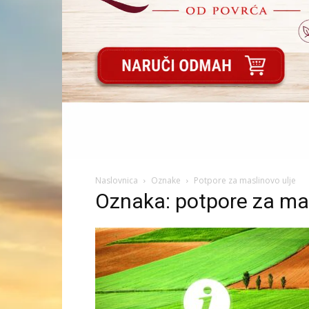
Naslovnica
Oznake
Potpore za maslinovo ulje
Oznaka: potpore za mas