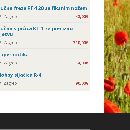
učna freza RF-120 sa fiksnim nožem
Zagreb
42,00€
učna sijaćica KT-1 za preciznu
jetvu
Zagreb
310,00€
Supermotika
Zagreb
34,00€
obby sijaćica R-4
Zagreb
90,00€