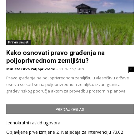
Pravni savjeti
Kako osnovati pravo građenja na
poljoprivrednom zemljištu?
Ministarstvo Poljoprivrede
-
21. svibnja 2026.
0
Pravo građenja na poljoprivrednom zemljištu u vlasništvu države
osniva se kad se na poljoprivrednom zemljištu izvan granica
građevinskog područja aktom za provedbu prostornih planova...
PREDAJ OGLAS
Jednokratni raskid ugovora
Objavljene prve izmjene 2. Natječaja za intervenciju 73.02