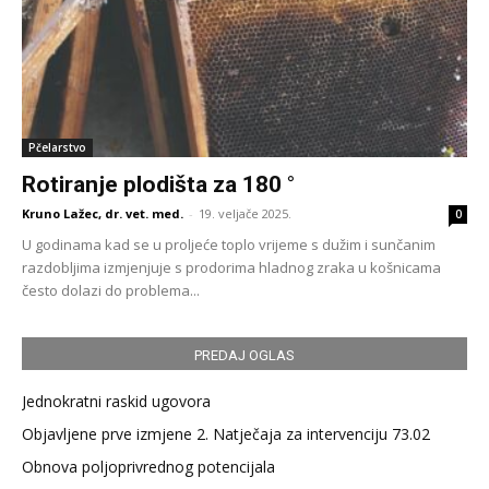
Pčelarstvo
Rotiranje plodišta za 180 °
Kruno Lažec, dr. vet. med.
-
19. veljače 2025.
0
U godinama kad se u proljeće toplo vrijeme s dužim i sunčanim
razdobljima izmjenjuje s prodorima hladnog zraka u košnicama
često dolazi do problema...
PREDAJ OGLAS
Jednokratni raskid ugovora
Objavljene prve izmjene 2. Natječaja za intervenciju 73.02
Obnova poljoprivrednog potencijala