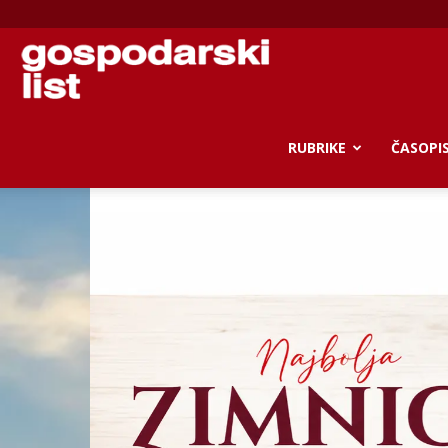
Gospodarski
list
RUBRIKE
ČASOPI