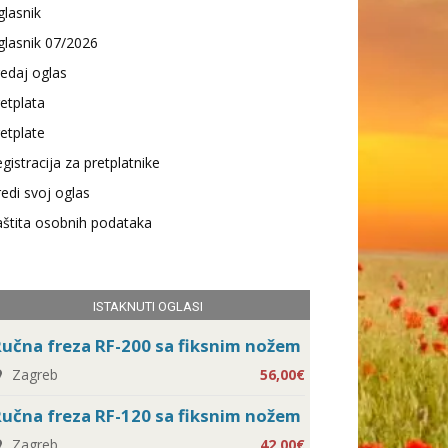
lasnik
lasnik 07/2026
edaj oglas
etplata
etplate
gistracija za pretplatnike
edi svoj oglas
štita osobnih podataka
ISTAKNUTI OGLASI
učna freza RF-200 sa fiksnim nožem
Zagreb
56,00€
učna freza RF-120 sa fiksnim nožem
Zagreb
42,00€