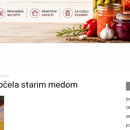
 medom
e pčela starim medom
Je
Ob
in
po