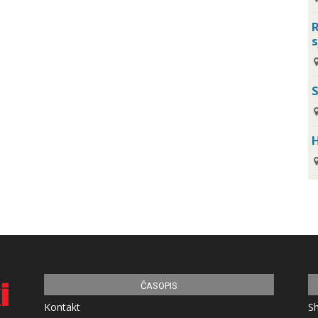
R
s
H
ČASOPIS
Kontakt
S