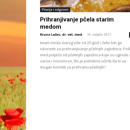
Pitanja i odgovori
Prihranjivanje pčela starim
medom
Kruno Lažec, dr. vet. med.
-
19. veljače 2017.
Imam meda starog više od 20 god. i želio bih ga
iskoristiti za prehranjivanje pčelinjih zajednica. Poš
med potječe od pčelinjih zajednica koje su uginule
varoe i nosomoze, što je potrebno učiniti da bi se
mogao koristiti za prehranu pčelinjih?