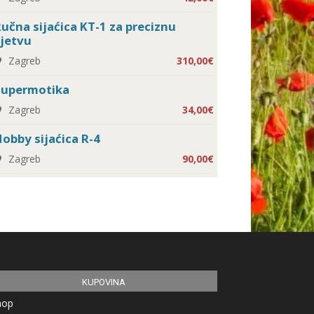
učna sijaćica KT-1 za preciznu
jetvu
Zagreb
310,00€
Supermotika
Zagreb
34,00€
obby sijaćica R-4
Zagreb
90,00€
KUPOVINA
hop