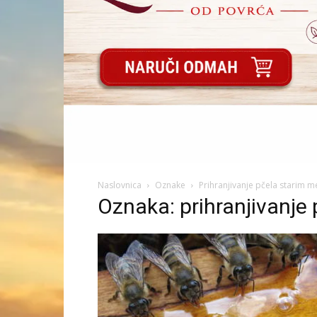
Naslovnica
Oznake
Prihranjivanje pčela starim
Oznaka: prihranjivanj