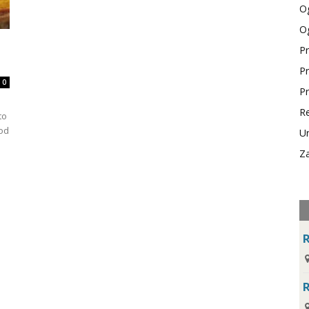
Og
Og
Pr
Pr
0
Pr
Re
to
 od
Ur
Za
R
R