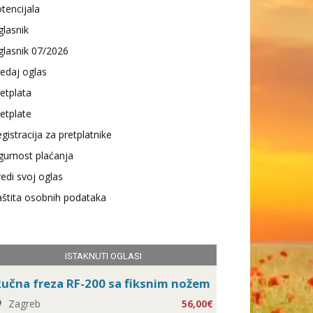
tencijala
lasnik
lasnik 07/2026
edaj oglas
etplata
etplate
gistracija za pretplatnike
gurnost plaćanja
edi svoj oglas
štita osobnih podataka
ISTAKNUTI OGLASI
učna freza RF-200 sa fiksnim nožem
Zagreb
56,00€