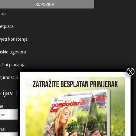
KUPOVINA
hop
etplata
jeti korištenja
askid ugovora
čini plaćanja
gurnost plaćanja
rijavite se na newsletter
me
ail