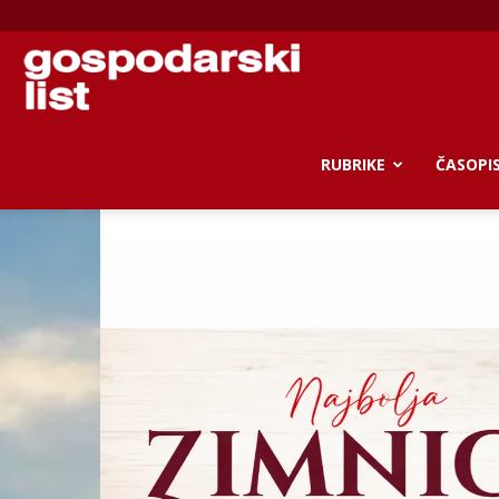
Gospodarski
list
RUBRIKE
ČASOPI