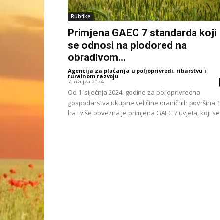
Rubrike
Primjena GAEC 7 standarda koji
se odnosi na plodored na
obradivom...
Agencija za plaćanja u poljoprivredi, ribarstvu i
ruralnom razvoju
-
7. ožujka 2024.
Od 1. siječnja 2024. godine za poljoprivredna
gospodarstva ukupne veličine oraničnih površina 
ha i više obvezna je primjena GAEC 7 uvjeta, koji se.