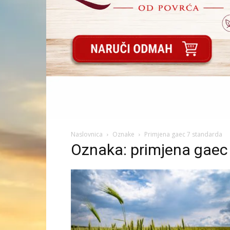
Naslovnica
Oznake
Primjena gaec 7 standarda
Oznaka: primjena gaec