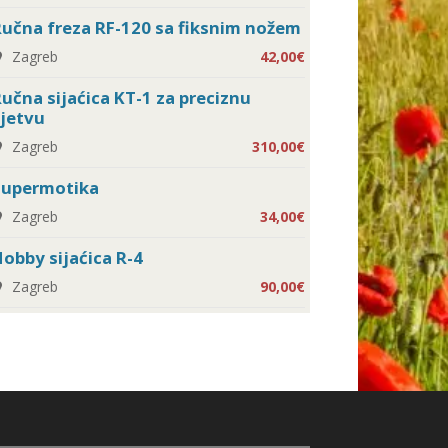
učna freza RF-120 sa fiksnim nožem
Zagreb
42,00€
učna sijaćica KT-1 za preciznu
jetvu
Zagreb
310,00€
Supermotika
Zagreb
34,00€
obby sijaćica R-4
Zagreb
90,00€