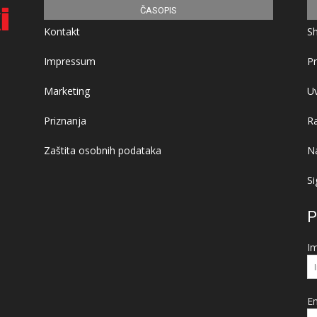
ČASOPIS
Kontakt
S
Impressum
Pr
Marketing
Uv
Priznanja
R
Zaštita osobnih podataka
Na
Si
P
I
Em