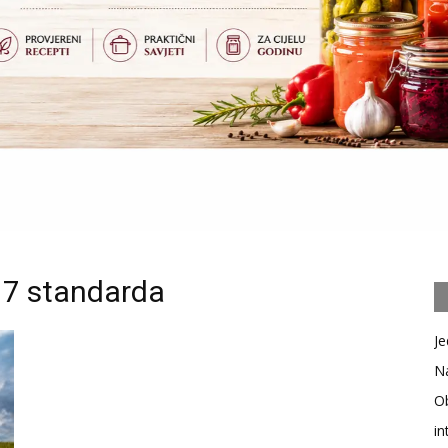
 7 standarda
Je
Na
Ob
in