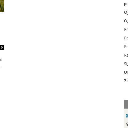
po
Og
Og
Pr
Pr
Pr
0
Re
10
Si
..
Ur
Za
R