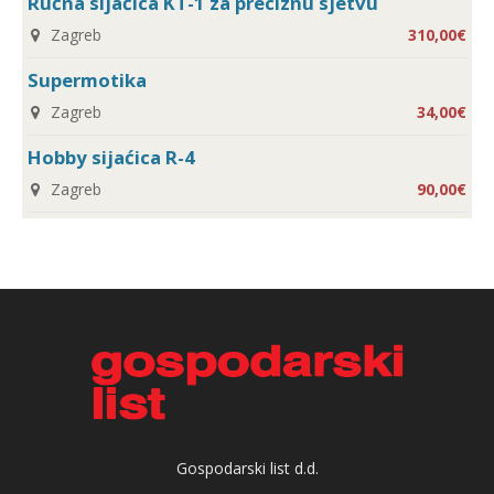
Ručna sijaćica KT-1 za preciznu sjetvu
Zagreb
310,00€
Supermotika
Zagreb
34,00€
Hobby sijaćica R-4
Zagreb
90,00€
Gospodarski list d.d.