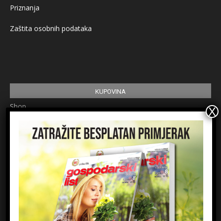
Priznanja
Zaštita osobnih podataka
KUPOVINA
Shop
Pretplata
Uvjeti korištenja
Prijavite se na newsletter
Ime