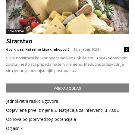
Stočarstvo
Sirarstvo
doc. dr. sc. Katarina Lisak Jakopović
-
15. siječnja 2024.
0
Sir je namirnica koju prihvaćamo kao uobičajenu u svakodnevnom
životu i nešto što pripada našem vremenu. Međutim, proizvodnja
sira jedan je od najstarijih postupaka...
PREDAJ OGLAS
Jednokratni raskid ugovora
Objavljene prve izmjene 2. Natječaja za intervenciju 73.02
Obnova poljoprivrednog potencijala
Oglasnik