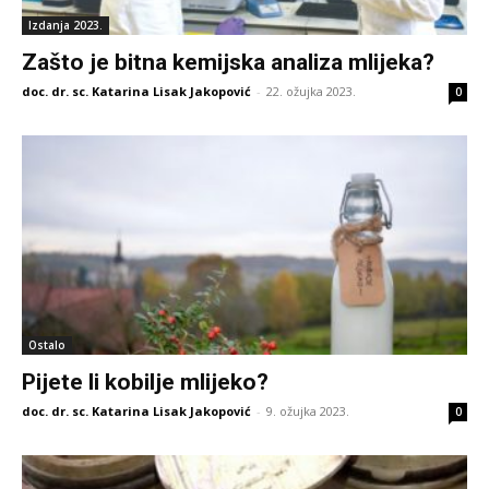
Izdanja 2023.
Zašto je bitna kemijska analiza mlijeka?
doc. dr. sc. Katarina Lisak Jakopović
-
22. ožujka 2023.
0
Ostalo
Pijete li kobilje mlijeko?
doc. dr. sc. Katarina Lisak Jakopović
-
9. ožujka 2023.
0