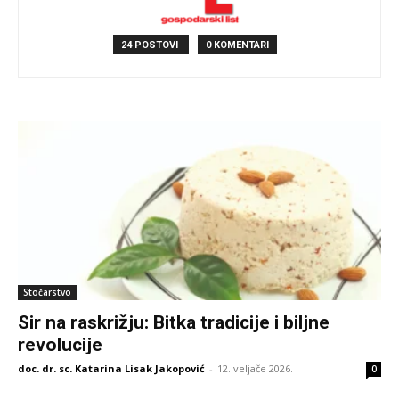
24 POSTOVI
0 KOMENTARI
Stočarstvo
Sir na raskrižju: Bitka tradicije i biljne
revolucije
doc. dr. sc. Katarina Lisak Jakopović
-
12. veljače 2026.
0