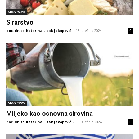
Stočarstvo
Sirarstvo
doc. dr. sc. Katarina Lisak Jakopović
-
15. siječnja 2024.
0
Stočarstvo
Mlijeko kao osnovna sirovina
doc. dr. sc. Katarina Lisak Jakopović
-
15. siječnja 2024.
0