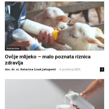
Stočarstvo
Ovčje mlijeko – malo poznata riznica
zdravlja
doc. dr. sc. Katarina Lisak Jakopović
-
4. prosinca 2025.
0