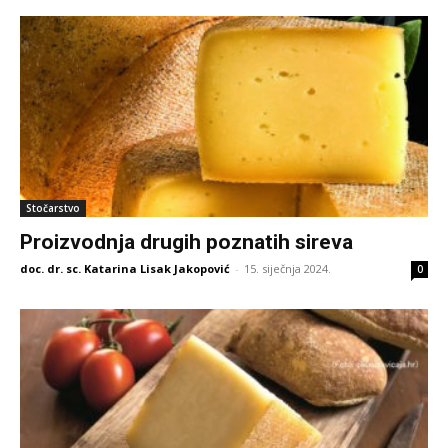
Stočarstvo
Proizvodnja drugih poznatih sireva
doc. dr. sc. Katarina Lisak Jakopović
-
15. siječnja 2024.
0