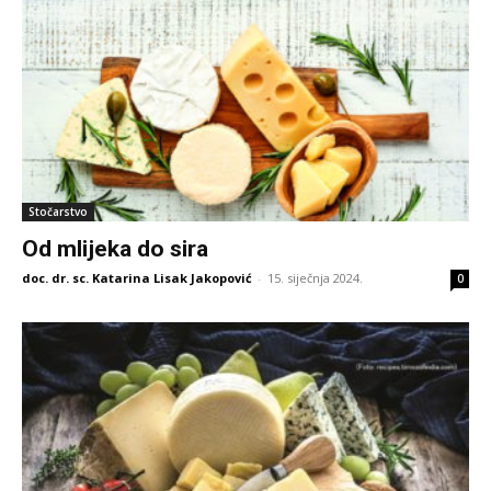
Stočarstvo
Od mlijeka do sira
doc. dr. sc. Katarina Lisak Jakopović
-
15. siječnja 2024.
0