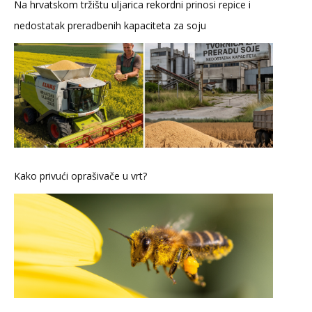
Na hrvatskom tržištu uljarica rekordni prinosi repice i
nedostatak preradbenih kapaciteta za soju
Kako privući oprašivače u vrt?