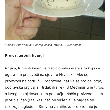
Kuhani sir uz dodatak svježeg vlasca (foto: K. L. Jakopović)
Prgica, turoš ili kvargl
Prgica, turoš ili kvargl je tradicionalna vrsta sira koja se
uglavnom proizvodi na sjeveru Hrvatske. Ako se
proizvodi na području Podravine, naziva se prgica, prga,
podravska prgica, sir trdak ili sirek. U Međimurju je turoš,
a kvargl na bjelovarskom području. Način proizvodnje im
je vrlo sličan (razlika u načinu sušenja), a najviše se
razlikuju izgledom. Sirovina za njihovu proizvodnju je