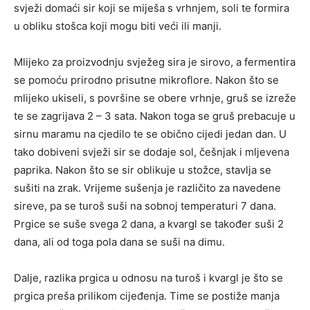
svježi domaći sir koji se miješa s vrhnjem, soli te formira
u obliku stošca koji mogu biti veći ili manji.
Mlijeko za proizvodnju svježeg sira je sirovo, a fermentira
se pomoću prirodno prisutne mikroflore. Nakon što se
mlijeko ukiseli, s površine se obere vrhnje, gruš se izreže
te se zagrijava 2 – 3 sata. Nakon toga se gruš prebacuje u
sirnu maramu na cjedilo te se obično cijedi jedan dan. U
tako dobiveni svježi sir se dodaje sol, češnjak i mljevena
paprika. Nakon što se sir oblikuje u stožce, stavlja se
sušiti na zrak. Vrijeme sušenja je različito za navedene
sireve, pa se turoš suši na sobnoj temperaturi 7 dana.
Prgice se suše svega 2 dana, a kvargl se također suši 2
dana, ali od toga pola dana se suši na dimu.
Dalje, razlika prgica u odnosu na turoš i kvargl je što se
prgica preša prilikom cijeđenja. Time se postiže manja