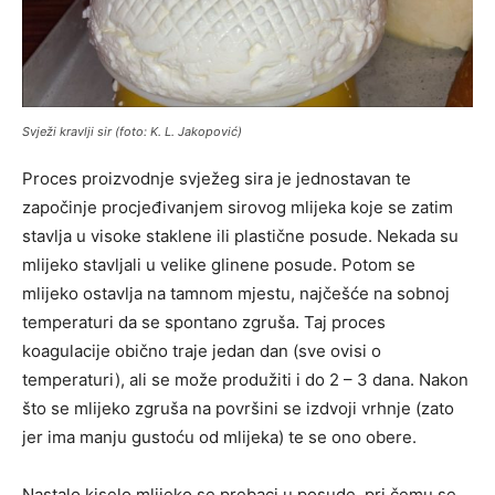
Svježi kravlji sir (foto: K. L. Jakopović)
Proces proizvodnje svježeg sira je jednostavan te
započinje procjeđivanjem sirovog mlijeka koje se zatim
stavlja u visoke staklene ili plastične posude. Nekada su
mlijeko stavljali u velike glinene posude. Potom se
mlijeko ostavlja na tamnom mjestu, najčešće na sobnoj
temperaturi da se spontano zgruša. Taj proces
koagulacije obično traje jedan dan (sve ovisi o
temperaturi), ali se može produžiti i do 2 – 3 dana. Nakon
što se mlijeko zgruša na površini se izdvoji vrhnje (zato
jer ima manju gustoću od mlijeka) te se ono obere.
Nastalo kiselo mlijeko se prebaci u posude, pri čemu se