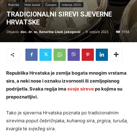
Rubrike
Hobi kutak
Časopis
Izdanja 2023.
TRADICIONALNI SIREVI SJEVERNE
HRVATSKE
Objavio
doc. dr. sc. Katarina Lisak Jakopović
-
9. veljače 2023.
3154
Republika Hrvatska je zemlja bogata mnogim vrstama
sira, a neki nose i oznaku izvornosti ili zemljopisnog
podrijetla. Svaka regija ima
svoje sireve
po kojima su
prepoznatljivi.
Tako je sjeverna Hrvatska poznata po tradicionalnim
sirevima poput
čebričnjaka
,
kuhanog sira
,
prgica, turuša,
kvargla
te
svježeg sira
.