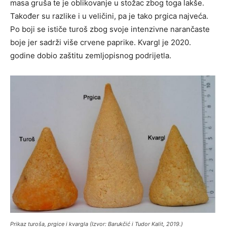
masa gruša te je oblikovanje u stožac zbog toga lakše.
Također su razlike i u veličini, pa je tako prgica najveća.
Po boji se ističe turoš zbog svoje intenzivne narančaste
boje jer sadrži više crvene paprike. Kvargl je 2020.
godine dobio zaštitu zemljopisnog podrijetla.
Prikaz turoša, prgice i kvargla (Izvor: Barukčić i Tudor Kalit, 2019.)