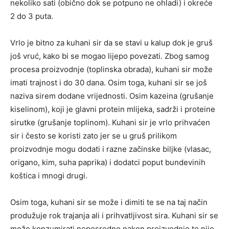
nekoliko sati (obično dok se potpuno ne ohladi) i okreće
2 do 3 puta.
Vrlo je bitno za kuhani sir da se stavi u kalup dok je gruš
još vruć, kako bi se mogao lijepo povezati. Zbog samog
procesa proizvodnje (toplinska obrada), kuhani sir može
imati trajnost i do 30 dana. Osim toga, kuhani sir se još
naziva sirem dodane vrijednosti. Osim kazeina (grušanje
kiselinom), koji je glavni protein mlijeka, sadrži i proteine
sirutke (grušanje toplinom). Kuhani sir je vrlo prihvaćen
sir i često se koristi zato jer se u gruš prilikom
proizvodnje mogu dodati i razne začinske biljke (vlasac,
origano, kim, suha paprika) i dodatci poput bundevinih
koštica i mnogi drugi.
Osim toga, kuhani sir se može i dimiti te se na taj način
produžuje rok trajanja ali i prihvatljivost sira. Kuhani sir se
može konzumirati neposredno nakon proizvodnje te nije