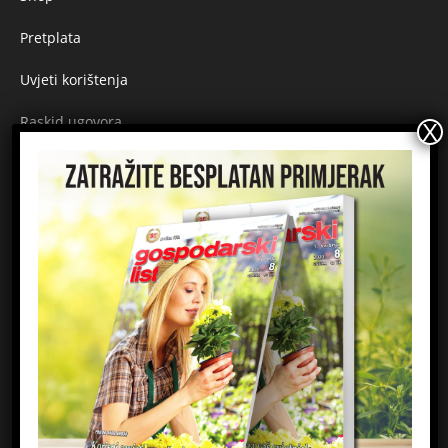
Pretplata
Uvjeti korištenja
Raskid ugovora
Načini plaćanja
Sigurnost plaćanja
Prijavite se na newsletter
Ime
Email