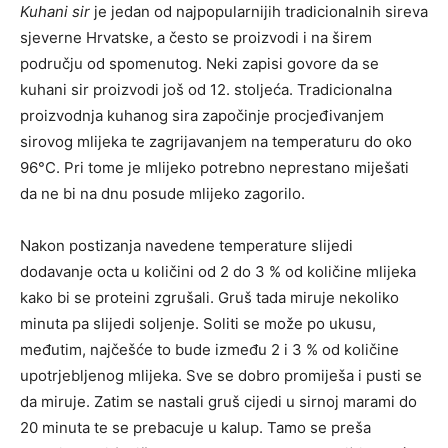
Kuhani sir
je jedan od najpopularnijih tradicionalnih sireva
sjeverne Hrvatske, a često se proizvodi i na širem
području od spomenutog. Neki zapisi govore da se
kuhani sir proizvodi još od 12. stoljeća. Tradicionalna
proizvodnja kuhanog sira započinje procjeđivanjem
sirovog mlijeka te zagrijavanjem na temperaturu do oko
96°C. Pri tome je mlijeko potrebno neprestano miješati
da ne bi na dnu posude mlijeko zagorilo.
Nakon postizanja navedene temperature slijedi
dodavanje octa u količini od 2 do 3 % od količine mlijeka
kako bi se proteini zgrušali. Gruš tada miruje nekoliko
minuta pa slijedi soljenje. Soliti se može po ukusu,
međutim, najčešće to bude između 2 i 3 % od količine
upotrjebljenog mlijeka. Sve se dobro promiješa i pusti se
da miruje. Zatim se nastali gruš cijedi u sirnoj marami do
20 minuta te se prebacuje u kalup. Tamo se preša