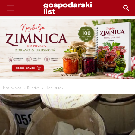
Naslovnica
Rubrike
Hobi kutak