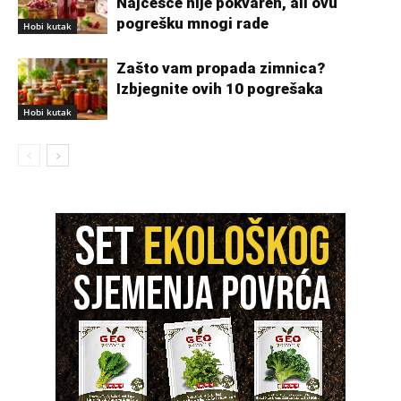
Najčešće nije pokvaren, ali ovu
pogrešku mnogi rade
Hobi kutak
Zašto vam propada zimnica?
Izbjegnite ovih 10 pogrešaka
Hobi kutak