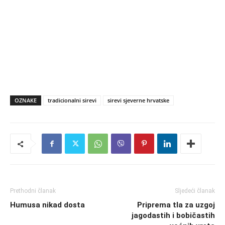
OZNAKE
tradicionalni sirevi
sirevi sjeverne hrvatske
Prethodni članak
Sljedeći članak
Humusa nikad dosta
Priprema tla za uzgoj
jagodastih i bobičastih