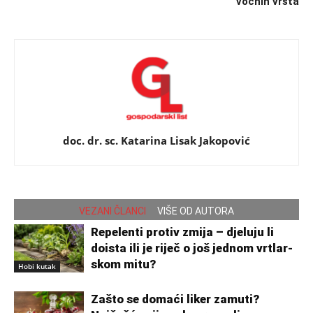
voćnih vrsta
doc. dr. sc. Katarina Lisak Jakopović
VEZANI ČLANCI
VIŠE OD AUTORA
Repelenti protiv zmija – djeluju li
doista ili je riječ o još jednom vrtlar­
skom mitu?
Hobi kutak
Zašto se domaći liker zamuti?