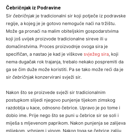
Čebričnjak iz Podravine
Sir
čebričnjak
je tradicionalni sir koji potječe iz podravske
regije, a kojeg je je gotovo nemoguće naći na tržištu.
Može ga pronaći na malim obiteljskim gospodarstvima
koji još uvijek proizvode tradicionalne sireve ili u
domaćinstvima. Proces proizvodnje ovoga sira je
specifičan, a nastao je kad je viškove
svježeg sira
, koji
nema dugačak rok trajanja, trebalo nekako pospremiti da
ga se čim duže može koristiti. Pa se tako može reći da je
sir
čebričnjak
konzervirani svježi sir.
Nakon što se proizvede svježi sir tradicionalnim
postupkom slijedi njegovo punjenje tijekom zimskog
razdoblja u kace, odnosno čebrice. Upravo je po tome i
dobio ime. Prije nego što se puni u čebrice sir se soli i
miješa s mljevenom paprikom. Nakon punjenja se zalijeva
mlijekom, vrhnjem i vinom. Nakon toga se čebrice zaliju