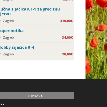
učna sijaćica KT-1 za preciznu
jetvu
Zagreb
310,00€
Supermotika
Zagreb
34,00€
obby sijaćica R-4
Zagreb
90,00€
KUPOVINA
hop