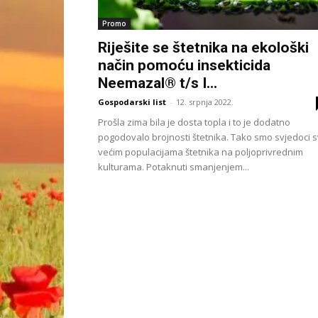
Promo
Riješite se štetnika na ekološki
način pomoću insekticida
Neemazal® t/s I...
Gospodarski list
-
12. srpnja 2022.
Prošla zima bila je dosta topla i to je dodatno
pogodovalo brojnosti štetnika. Tako smo svjedoci 
većim populacijama štetnika na poljoprivrednim
kulturama. Potaknuti smanjenjem...