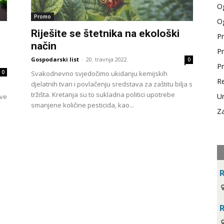
Og
Promo
Og
Riješite se štetnika na ekološki
Pr
način
Pr
Gospodarski list
-
20. travnja 2022.
0
Pr
0
Svakodnevno svjedočimo ukidanju kemijskih
Re
djelatnih tvari i povlačenju sredstava za zaštitu bilja s
tržišta. Kretanja su to sukladna politici upotrebe
Ur
sve
smanjene količine pesticida, kao...
Za
R
R