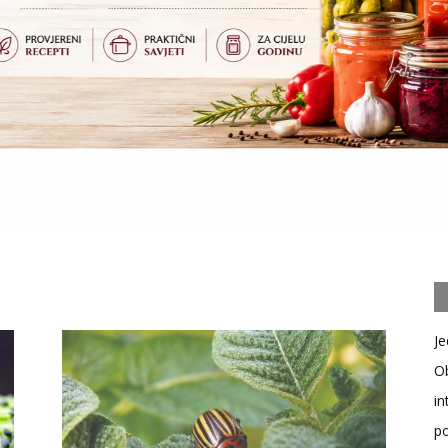
Je
Ob
in
po