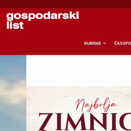
Gospodarski
list
RUBRIKE
ČASOPI