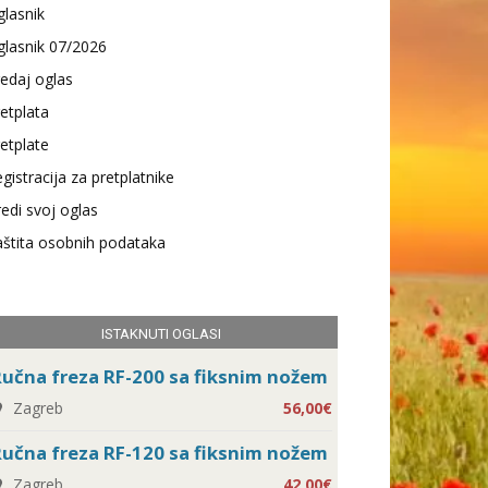
lasnik
lasnik 07/2026
edaj oglas
etplata
etplate
gistracija za pretplatnike
edi svoj oglas
štita osobnih podataka
ISTAKNUTI OGLASI
učna freza RF-200 sa fiksnim nožem
Zagreb
56,00€
učna freza RF-120 sa fiksnim nožem
Zagreb
42,00€