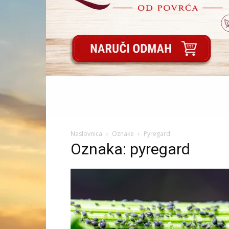
Naslovnica
Oznake
Pyregard
Oznaka: pyregard