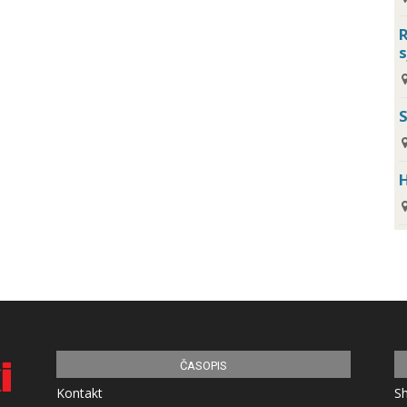
R
s
H
ČASOPIS
Kontakt
S