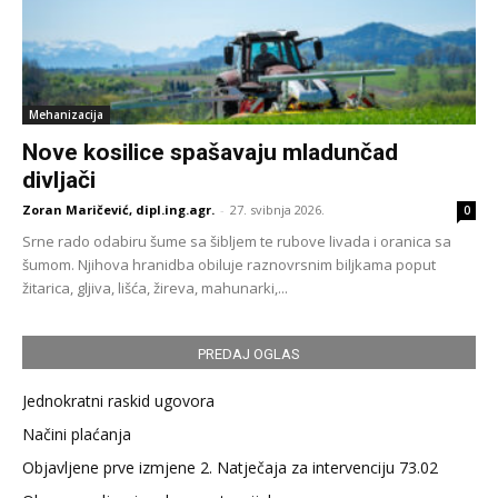
Mehanizacija
Nove kosilice spašavaju mladunčad
divljači
Zoran Maričević, dipl.ing.agr.
-
27. svibnja 2026.
0
Srne rado odabiru šume sa šibljem te rubove livada i oranica sa
šumom. Njihova hranidba obiluje raznovrsnim biljkama poput
žitarica, gljiva, lišća, žireva, mahunarki,...
PREDAJ OGLAS
Jednokratni raskid ugovora
Načini plaćanja
Objavljene prve izmjene 2. Natječaja za intervenciju 73.02