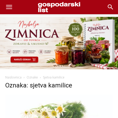
Naslovnica
Oznake
Sjetva kamilice
Oznaka: sjetva kamilice