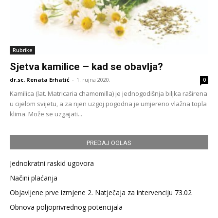
Rubrike
Sjetva kamilice – kad se obavlja?
dr.sc. Renata Erhatić
-
1. rujna 2020.
0
Kamilica (lat. Matricaria chamomilla) je jednogodišnja biljka raširena
u cijelom svijetu, a za njen uzgoj pogodna je umjereno vlažna topla
klima. Može se uzgajati...
PREDAJ OGLAS
Jednokratni raskid ugovora
Načini plaćanja
Objavljene prve izmjene 2. Natječaja za intervenciju 73.02
Obnova poljoprivrednog potencijala