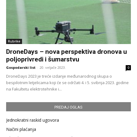
Rubrike
DroneDays – nova perspektiva dronova u
poljoprivredi i šumarstvu
Gospodarski list
-
20. veljače 2023.
0
DroneDays 2023 je treće izdanje međunarodnog skupa o
bespilotnim letjelicama koji će se održati 4. i 5. svibnja 2023. godine
na Fakultetu elektrotehnike i...
PREDAJ OGLAS
Jednokratni raskid ugovora
Načini plaćanja