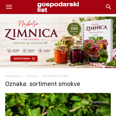
Naslovnica
Oznake
Sortiment smokve
Oznaka: sortiment smokve