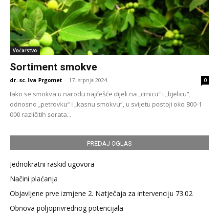
Voćarstvo
Sortiment smokve
dr. sc. Iva Prgomet
-
17. srpnja 2024.
0
Iako se smokva u narodu najčešće dijeli na „crnicu“ i „bjelicu“,
odnosno „petrovku“ i „kasnu smokvu“, u svijetu postoji oko 800-1
000 različitih sorata...
PREDAJ OGLAS
Jednokratni raskid ugovora
Načini plaćanja
Objavljene prve izmjene 2. Natječaja za intervenciju 73.02
Obnova poljoprivrednog potencijala