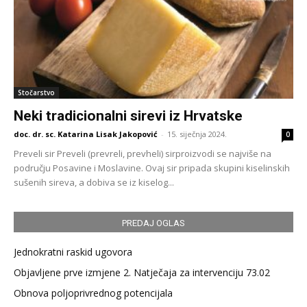
Stočarstvo
Neki tradicionalni sirevi iz Hrvatske
doc. dr. sc. Katarina Lisak Jakopović
-
15. siječnja 2024.
0
Preveli sir Preveli (prevreli, prevheli) sirproizvodi se najviše na
području Posavine i Moslavine. Ovaj sir pripada skupini kiselinskih
sušenih sireva, a dobiva se iz kiselog...
PREDAJ OGLAS
Jednokratni raskid ugovora
Objavljene prve izmjene 2. Natječaja za intervenciju 73.02
Obnova poljoprivrednog potencijala