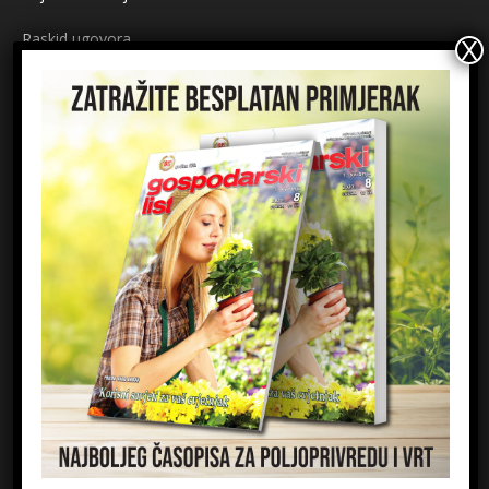
Raskid ugovora
Načini plaćanja
Sigurnost plaćanja
Prijavite se na newsletter
Ime
Email