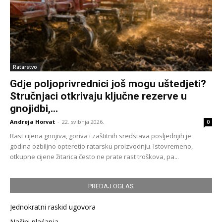
Ratarstvo
Gdje poljoprivrednici još mogu uštedjeti?
Stručnjaci otkrivaju ključne rezerve u
gnojidbi,...
Andreja Horvat
-
22. svibnja 2026.
0
Rast cijena gnojiva, goriva i zaštitnih sredstava posljednjih je
godina ozbiljno opteretio ratarsku proizvodnju. Istovremeno,
otkupne cijene žitarica često ne prate rast troškova, pa...
PREDAJ OGLAS
Jednokratni raskid ugovora
Načini plaćanja