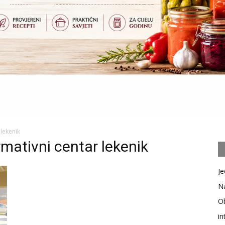
 lekenik
rmativni centar lekenik
Je
Na
Ob
in