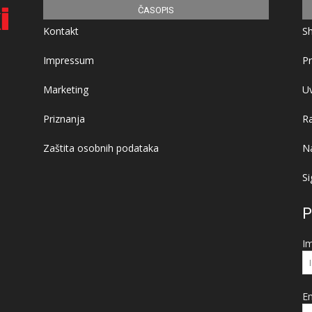
ČASOPIS
Kontakt
S
Impressum
Pr
Marketing
Uv
Priznanja
R
Zaštita osobnih podataka
Na
Si
P
I
Em