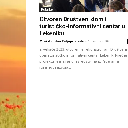
Rubrike
Otvoren Društveni dom i
turističko-informativni centar u
Lekeniku
Ministarstvo Poljoprivrede
-
10. veljače 2023.
9. veljače 2023. otvoren je rekonstruirani Društveni
dom i turističko informativni centar Lekenik. Riječ je
projektu realiziranom sredstvima iz Programa
ruralnog razvoja...