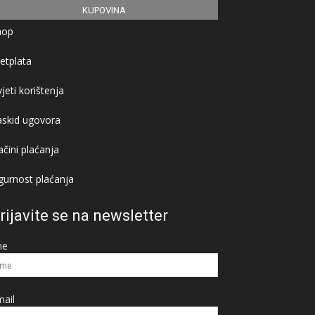
KUPOVINA
hop
etplata
jeti korištenja
askid ugovora
čini plaćanja
gurnost plaćanja
rijavite se na newsletter
me
ail