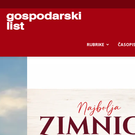
Gospodarski
list
RUBRIKE
ČASOPI