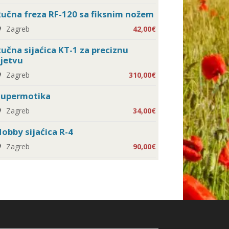
učna freza RF-120 sa fiksnim nožem
Zagreb
42,00€
učna sijaćica KT-1 za preciznu
jetvu
Zagreb
310,00€
Supermotika
Zagreb
34,00€
obby sijaćica R-4
Zagreb
90,00€