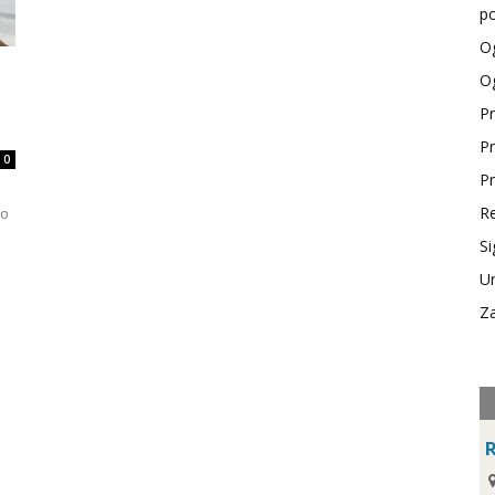
po
Og
Og
Pr
Pr
0
Pr
Re
 o
Si
Ur
Za
R