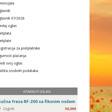
tencijala
lasnik
lasnik 07/2026
edaj oglas
etplata
etplate
gistracija za pretplatnike
gurnost plaćanja
edi svoj oglas
štita osobnih podataka
ISTAKNUTI OGLASI
učna freza RF-200 sa fiksnim nožem
Zagreb
56,00€