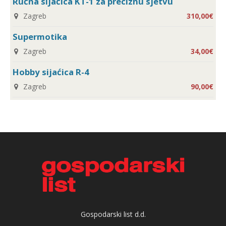
Ručna sijaćica KT-1 za preciznu sjetvu
Zagreb
310,00€
Supermotika
Zagreb
34,00€
Hobby sijaćica R-4
Zagreb
90,00€
Gospodarski list d.d.