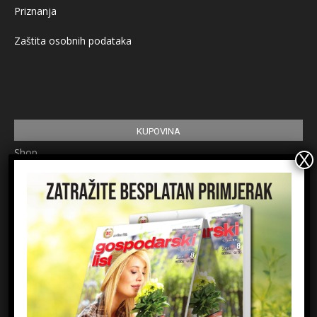
Priznanja
Zaštita osobnih podataka
KUPOVINA
Shop
Pretplata
Uvjeti korištenja
Prijavite se na newsletter
Ime