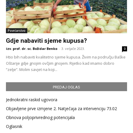
Povrćarstvo
Gdje nabaviti sjeme kupusa?
izv. prof. dr. sc. Božidar Benko
-
3. veljače 2023.
0
Htio bih nabaviti kvalitetno sjeme kupusa. Živim na području Baške
Oštarije gdje gnojim ovčjim gnojem. Rijetko kad imamo dobro
“zelje”. Molim savjet na koji...
PREDAJ OGLAS
Jednokratni raskid ugovora
Objavljene prve izmjene 2. Natječaja za intervenciju 73.02
Obnova poljoprivrednog potencijala
Oglasnik