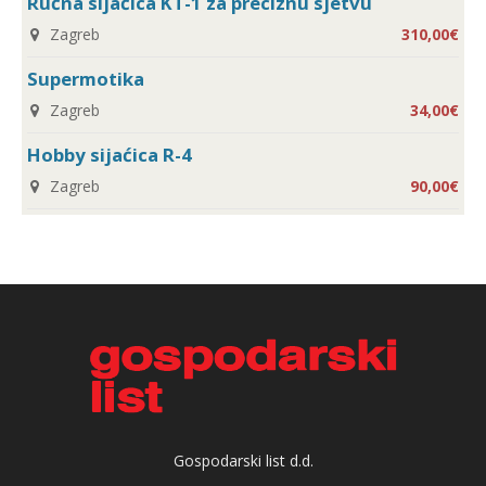
Ručna sijaćica KT-1 za preciznu sjetvu
Zagreb
310,00€
Supermotika
Zagreb
34,00€
Hobby sijaćica R-4
Zagreb
90,00€
Gospodarski list d.d.