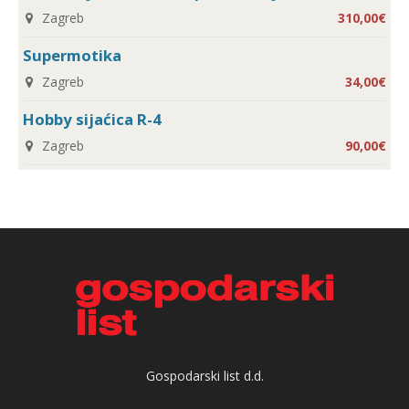
Zagreb
310,00€
Supermotika
Zagreb
34,00€
Hobby sijaćica R-4
Zagreb
90,00€
Gospodarski list d.d.