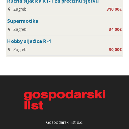
Ručna sijaćica KT-1 za preciznu sjetvu
Zagreb
310,00€
Supermotika
Zagreb
34,00€
Hobby sijaćica R-4
Zagreb
90,00€
Gospodarski list d.d.