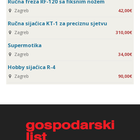
Ručna freza RF-120 sa fiksnim nožem
Zagreb
42,00€
Ručna sijaćica KT-1 za preciznu sjetvu
Zagreb
310,00€
Supermotika
Zagreb
34,00€
Hobby sijaćica R-4
Zagreb
90,00€